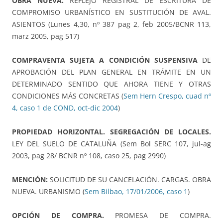
OBRA NUEVA.
REFLEJO REGISTRAL DE ESCRITURA DE
COMPROMISO URBANÍSTICO EN SUSTITUCIÓN DE AVAL.
ASIENTOS (Lunes 4,30, nº 387 pag 2, feb 2005/BCNR 113,
marz 2005, pag 517)
COMPRAVENTA SUJETA A CONDICIÓN SUSPENSIVA
DE
APROBACIÓN DEL PLAN GENERAL EN TRÁMITE EN UN
DETERMINADO SENTIDO QUE AHORA TIENE Y OTRAS
CONDICIONES MÁS CONCRETAS (
Sem Hern Crespo, cuad nº
4, caso 1 de COND, oct-dic 2004
)
PROPIEDAD HORIZONTAL. SEGREGACIÓN DE LOCALES.
LEY DEL SUELO DE CATALUÑA (Sem Bol SERC 107, jul-ag
2003, pag 28/ BCNR nº 108, caso 25, pag 2990)
MENCIÓN:
SOLICITUD DE SU CANCELACIÓN. CARGAS. OBRA
NUEVA. URBANISMO (
Sem Bilbao, 17/01/2006, caso 1
)
OPCIÓN DE COMPRA.
PROMESA DE COMPRA.