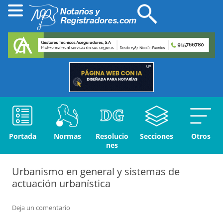
Portada
Normas
Resolucio
Secciones
Otros
nes
Urbanismo en general y sistemas de
actuación urbanística
Deja un comentario