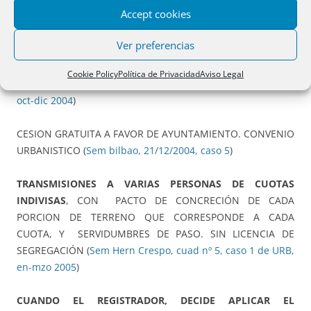
SERVIDUMBRES DE PASO ENTRE LOS GARAJES.
Accept cookies
VINCULACIÓN “OB REM” DESAFECTACIÓN (
Sem Hern
Crespo, cuad nº 4, caso 4 de URB, oct-dic 2004
)
Ver preferencias
DECLARACIÓN DE OBRA NUEVA TERMINADA. CESIÓN DE
Cookie Policy
Política de Privacidad
Aviso Legal
LOS VIALES
(
Sem Hern Crespo, cuad nº 4, caso 1 de ON,
oct-dic 2004
)
CESION GRATUITA A FAVOR DE AYUNTAMIENTO. CONVENIO
URBANISTICO (
Sem bilbao, 21/12/2004, caso 5
)
TRANSMISIONES A VARIAS PERSONAS DE CUOTAS
INDIVISAS
, CON PACTO DE CONCRECIÓN DE CADA
PORCION DE TERRENO QUE CORRESPONDE A CADA
CUOTA, Y SERVIDUMBRES DE PASO. SIN LICENCIA DE
SEGREGACIÓN (
Sem Hern Crespo, cuad nº 5, caso 1 de URB,
en-mzo 2005
)
CUANDO EL REGISTRADOR, DECIDE APLICAR EL