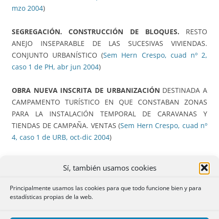
mzo 2004
)
SEGREGACIÓN. CONSTRUCCIÓN DE BLOQUES.
RESTO
ANEJO INSEPARABLE DE LAS SUCESIVAS VIVIENDAS.
CONJUNTO URBANÍSTICO (
Sem Hern Crespo, cuad nº 2,
caso 1 de PH, abr jun 2004
)
OBRA NUEVA INSCRITA DE URBANIZACIÓN
DESTINADA A
CAMPAMENTO TURÍSTICO EN QUE CONSTABAN ZONAS
PARA LA INSTALACIÓN TEMPORAL DE CARAVANAS Y
TIENDAS DE CAMPAÑA. VENTAS (
Sem Hern Crespo, cuad nº
4, caso 1 de URB, oct-dic 2004
)
CONVENIOS URBANÍSTICOS.
RESERVA DE DOMINIO.
Sí, también usamos cookies
INMATRICULACIÓN (
Sem Hern Crespo, cuad nº 4, caso 3 de
URB, oct-dic 2004
)
Principalmente usamos las cookies para que todo funcione bien y para
estadísticas propias de la web.
SUBSUELO. PROPIEDAD HORIZONTAL.
GARAJES.