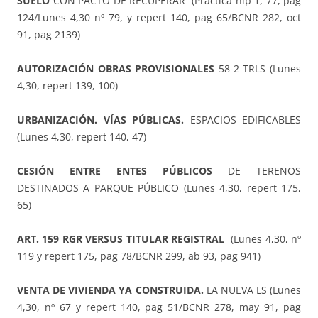
SUELO
CON PACTO DE RECUPERAR (Práctica hip 1, 77, pág
124/Lunes 4,30 nº 79, y repert 140, pag 65/BCNR 282, oct
91, pag 2139)
AUTORIZACIÓN OBRAS PROVISIONALES
58-2 TRLS (Lunes
4,30, repert 139, 100)
URBANIZACIÓN. VÍAS PÚBLICAS.
ESPACIOS EDIFICABLES
(Lunes 4,30, repert 140, 47)
CESIÓN ENTRE ENTES PÚBLICOS
DE TERENOS
DESTINADOS A PARQUE PÚBLICO (Lunes 4,30, repert 175,
65)
ART. 159 RGR VERSUS TITULAR REGISTRAL
(Lunes 4,30, nº
119 y repert 175, pag 78/BCNR 299, ab 93, pag 941)
VENTA DE VIVIENDA YA CONSTRUIDA.
LA NUEVA LS (Lunes
4,30, nº 67 y repert 140, pag 51/BCNR 278, may 91, pag