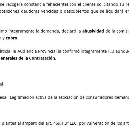
se recogerá constancia fehaciente) con el cliente solicitando su 
osiciones deudoras vencidas o descubiertos que se liquidará e
stimó íntegramente la demanda, declaró la
abusividad
de la comisi
n y
cobro
.
editicia, la Audiencia Provincial la confirmó íntegramente […] aunq
Generales de la Contratación
.
al
esal. Legitimación activa de la asociación de consumidores deman
 plantea al amparo del art. 469.1.3º LEC, por vulneración de los art