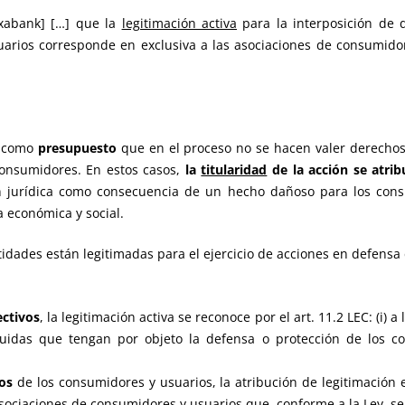
txabank] […] que la
legitimación activa
para la interposición de 
arios corresponde en exclusiva a las asociaciones de consumido
ne como
presupuesto
que en el proceso no se hacen valer derechos
consumidores. En estos casos,
la
titularidad
de la acción se atri
ón jurídica como consecuencia de un hecho dañoso para los con
a económica y social.
tidades están legitimadas para el ejercicio de acciones en defensa 
ectivos
, la legitimación activa se reconoce por el art. 11.2 LEC: (i)
ituidas que tengan por objeto la defensa o protección de los co
os
de los consumidores y usuarios, la atribución de legitimació
sociaciones de consumidores y usuarios que, conforme a la Ley, s