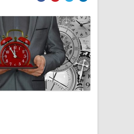
DE INICIO
PREMIO NYR
VORITOS
CONVENCIONES ANUALES
A IRPF
NUEVA ETAPA
AS
POLÍTICA DE PRIVACIDAD
IJUELAS
AVISO LEGAL
POTECA
REPORTAR INCIDENCIA
PERES
LOGOTIPO
CES
ENTREVISTAS
SONRISA
ENVÍA CORREO
CANALES DE VÍDEO