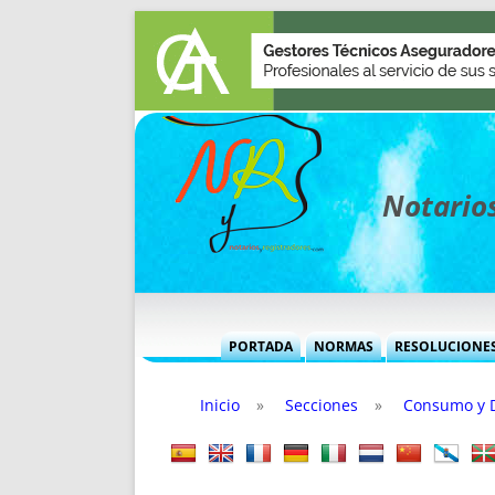
Notarios
PORTADA
NORMAS
RESOLUCIONE
MÁS USADAS (CUADRO)
INFORMES 
Inicio
»
Secciones
»
Consumo y 
INFORMES MENSUALES
VOCES P
MÁS DESTACADAS
VOCES M
TITULARES DESDE 2002
TITULARES