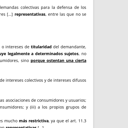
demandas colectivas para la defensa de los
res […]
representativas
, entre las que no se
 o intereses de
titularidad
del demandante,
buye legalmente a determinados sujetos
, no
sumidores, sino
porque ostentan una cierta
de intereses colectivos y de intereses difusos
 a las asociaciones de consumidores y usuarios;
nsumidores; y (iii) a los propios grupos de
n es mucho
más restrictiva
, ya que el art. 11.3
ean
representativas
[…]