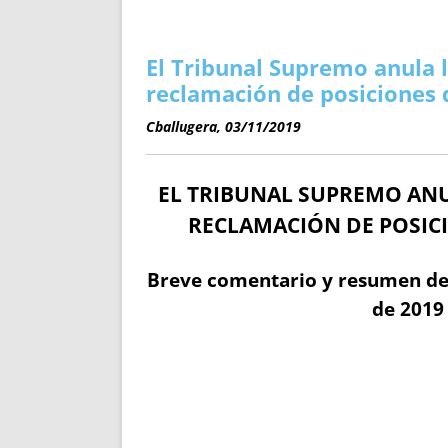
ENRIQUECIDAS
TITULARES 
NO DESESPERES
CAT
A MANO
SUCESIONES 
El Tribunal Supremo anula 
FUTURAS NORMAS
GEORREFE
reclamación de posiciones
ALQUILE
Cballugera, 03/11/2019
TRI
LH Y C
EL TRIBUNAL SUPREMO ANU
¿SABIA
FRANCI
RECLAMACIÓN DE POSIC
BÚSQUED
Breve comentario y resumen de 
de 2019