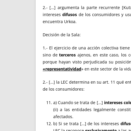
2.- […] argumenta la parte recurrente [Ku
intereses
difusos
de los consumidores y usu
encuentra Urkoa.
Decisión de la Sala:
1.- El ejercicio de una acción colectiva tie
sino de
terceros
ajenos, en este caso, los 
porque hayan visto perjudicada su posici
«representatividad
» en este sector de la vid
2.- […] la LEC determina en su art. 11 qué en
de los consumidores:
a) Cuando se trata de […]
intereses col
(ii) a las entidades legalmente const
afectados.
b) Si se trata […] de los intereses
difus
LEC la reconoce
exclusivamente
a las a