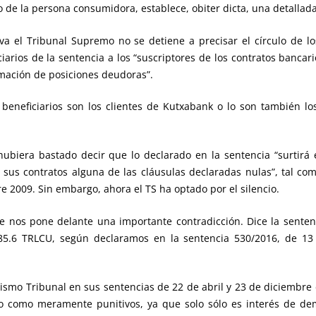
io de la persona consumidora, establece, obiter dicta, una detallada
a el Tribunal Supremo no se detiene a precisar el círculo de los
rios de la sentencia a los “suscriptores de los contratos bancario
amación de posiciones deudoras”.
beneficiarios son los clientes de Kutxabank o lo son también l
biera bastado decir que lo declarado en la sentencia “surtirá e
n sus contratos alguna de las cláusulas declaradas nulas”, tal 
e 2009. Sin embargo, ahora el TS ha optado por el silencio.
 nos pone delante una importante contradicción. Dice la sentenc
. 85.6 TRLCU, según declaramos en la sentencia 530/2016, de 1
ismo Tribunal en sus sentencias de 22 de abril y 23 de diciembre d
no como meramente punitivos, ya que solo sólo es interés de de