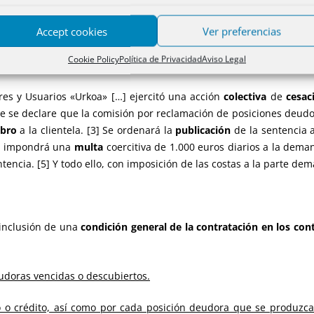
Accept cookies
Ver preferencias
Cookie Policy
Política de Privacidad
Aviso Legal
res y Usuarios «Urkoa» […] ejercitó una acción
colectiva
de
cesac
 que se declare que la comisión por reclamación de posiciones deud
bro
a la clientela. [3] Se ordenará la
publicación
de la sentencia 
 se impondrá una
multa
coercitiva de 1.000 euros diarios a la dema
ntencia. [5] Y todo ello, con imposición de las costas a la parte de
 inclusión de una
condición general de la contratación en los con
udoras vencidas o descubiertos.
o crédito, así como por cada posición deudora que se produzca e