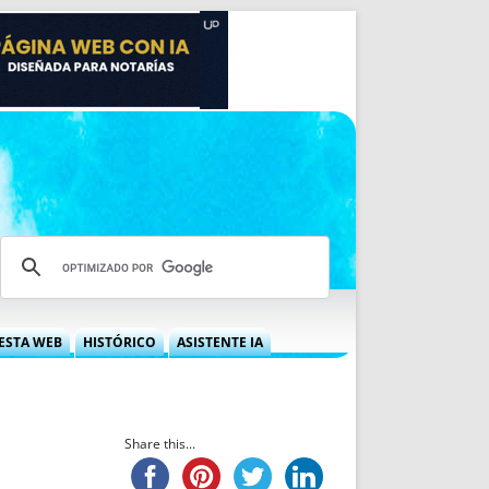
ESTA WEB
HISTÓRICO
ASISTENTE IA
A DGRN
QUÉ OFRECEMOS
 NIF
IDEARIO WEB
 LABORAL
QUIÉNES SOMOS
Share this...
ÁBILES
HISTORIA