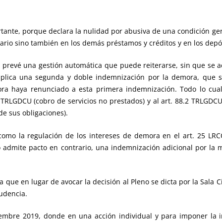
nte, porque declara la nulidad por abusiva de una condición ge
ario sino también en los demás préstamos y créditos y en los depósi
prevé una gestión automática que puede reiterarse, sin que se ac
implica una segunda y doble indemnización por la demora, que
ora haya renunciado a esta primera indemnización. Todo lo cual 
RLGDCU (cobro de servicios no prestados) y al art. 88.2 TRLGDCU
e sus obligaciones).
mo la regulación de los intereses de demora en el art. 25 LRC
no admite pacto en contrario, una indemnización adicional por l
ue en lugar de avocar la decisión al Pleno se dicta por la Sala Civ
udencia.
embre 2019, donde en una acción individual y para imponer la i