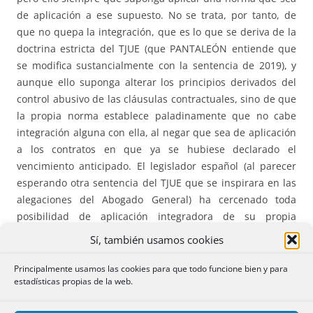
de aplicación a ese supuesto. No se trata, por tanto, de
que no quepa la integración, que es lo que se deriva de la
doctrina estricta del TJUE (que PANTALEÓN entiende que
se modifica sustancialmente con la sentencia de 2019), y
aunque ello suponga alterar los principios derivados del
control abusivo de las cláusulas contractuales, sino de que
la propia norma establece paladinamente que no cabe
integración alguna con ella, al negar que sea de aplicación
a los contratos en que ya se hubiese declarado el
vencimiento anticipado. El legislador español (al parecer
esperando otra sentencia del TJUE que se inspirara en las
alegaciones del Abogado General) ha cercenado toda
posibilidad de aplicación integradora de su propia
normativa, de forma que la cláusula ha de tenerse por no
Sí, también usamos cookies
puesta y no cabe aplicación integradora alguna porque la
propia norma opta por su no aplicación al supuesto de
Principalmente usamos las cookies para que todo funcione bien y para
estadísticas propias de la web.
hecho.