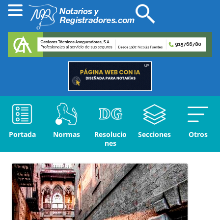
Portada
Normas
Resolucio
Secciones
Otros
nes