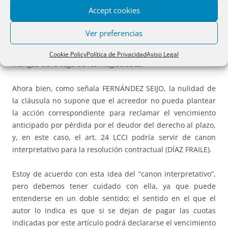
La posibilidad de integración que propugnan abiertamente
Accept cookies
PANTALEÓN o GUILARTE obligará al Tribunal Supremo,
para pretender seguirla, a hacer un verdadero encaje de
Ver preferencias
bolillos, e interprétese adecuadamente el símil, que no
pretende hacer referencia a las puñetas que adornan las
Cookie Policy
Política de Privacidad
Aviso Legal
mangas de la toga de los magistrados.
Ahora bien, como señala FERNÁNDEZ SEIJO, la nulidad de
la cláusula no supone que el acreedor no pueda plantear
la acción correspondiente para reclamar el vencimiento
anticipado por pérdida por el deudor del derecho al plazo,
y, en este caso, el art. 24 LCCI podría servir de canon
interpretativo para la resolución contractual (DÍAZ FRAILE).
Estoy de acuerdo con esta idea del “canon interpretativo”,
pero debemos tener cuidado con ella, ya que puede
entenderse en un doble sentido; el sentido en el que el
autor lo indica es que si se dejan de pagar las cuotas
indicadas por este artículo podrá declararse el vencimiento