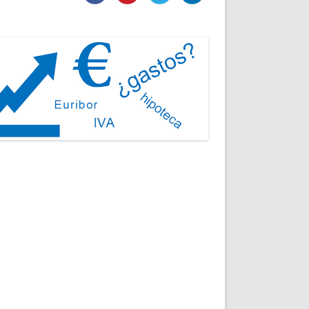
DE INICIO
PREMIO NYR
VORITOS
CONVENCIONES ANUALES
A IRPF
NUEVA ETAPA
AS
POLÍTICA DE PRIVACIDAD
IJUELAS
AVISO LEGAL
POTECA
REPORTAR INCIDENCIA
PERES
LOGOTIPO
CES
ENTREVISTAS
SONRISA
ENVÍA CORREO
CANALES DE VÍDEO