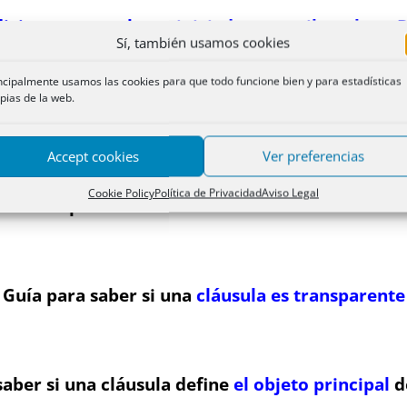
iciones generales enjuiciadas por tribunales y
Sí, también usamos cookies
ncipalmente usamos las cookies para que todo funcione bien y para estadísticas
pias de la web.
Lista de cláusulas con link
Accept cookies
Ver preferencias
Cookie Policy
Política de Privacidad
Aviso Legal
Guía para
saber si una cláusula es abusiva
Guía para saber si una
cláusula es transparente
saber si una cláusula define
el objeto principal
d