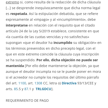
extremo
si, como resulta de la redacción de dicha cláusula
[…] se desprende inequívocamente que dicha norma legal
es
respetada
. Así la estipulación debatida, que se refiere
expresamente al «impago» y al «incumplimiento», debe
interpretarse
en relación con el requisito que el citado
artículo 24 de la Ley 5/2019 establece, consistente en que
«la cuantía de las cuotas vencidas y no satisfechas»
supongan «que el deudor ha
incumplido
su obligación» en
los términos prevenidos en dicho precepto legal, con el
que en este extremo coincide la cláusula cuya inscripción
se ha suspendido.
Por ello, dicha objeción no puede ser
mantenida
[Por ello debe mantenerse la objeción, ya que
aunque el deudor incumpla no se le puede poner en mora
si el acreedor no cumple los requisitos del último párrafo
del art.
1100
, art.
1308
CC, letra o)
Directiva
93/13/CEE y
arts.
85
.5 y
87
.1 y
TRLGDCU
].
REQUERIMIENTO DE PAGO