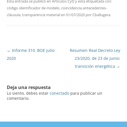
Esta entrada se publicó en
Artículos CyD
y está etiquetada con
código identificador de modelo
,
coincidencia antecedentes-
cláusula
,
transparencia material
en
01/07/2020
por
Cballugera
.
Navegación
←
Informe 310. BOE julio
Resumen Real Decreto Ley
de
2020
23/2020, de 23 de junio:
entradas
transición energética
→
Deja una respuesta
Lo siento, debes estar
conectado
para publicar un
comentario.