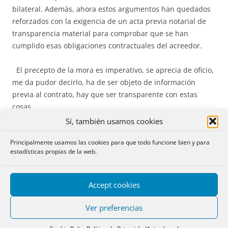
bilateral. Además, ahora estos argumentos han quedados
reforzados con la exigencia de un acta previa notarial de
transparencia material para comprobar que se han
cumplido esas obligaciones contractuales del acreedor.
El precepto de la mora es imperativo, se aprecia de oficio,
me da pudor decirlo, ha de ser objeto de información
previa al contrato, hay que ser transparente con estas
cosas.
Sí, también usamos cookies
Siendo el préstamo bilateral el acreedor no puede poner
Principalmente usamos las cookies para que todo funcione bien y para
en mora al deudor si no ha cumplido o no se ha
estadísticas propias de la web.
comprometido a cumplir sus obligaciones, incluidas las
legales-contractuales de transparencia. El incumplimiento
del deudor, aunque sea importante, no basta. Las bases
Accept cookies
legales de todo esto ya sabemos que son el último párrafo
del art. 1100 y art. 1308 CC, letra o)
Directiva
93/13/CEE y
Ver preferencias
arts.
85
.5 y
87
.1
TRLGDCU
.