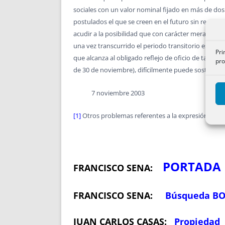
sociales con un valor nominal fijado en más de dos
postulados el que se creen en el futuro sin respetar
acudir a la posibilidad que con carácter meramente 
una vez transcurrido el periodo transitorio es oblig
Pri
que alcanza al obligado reflejo de oficio de tal r
pro
de 30 de noviembre), difícilmente puede sostenerse 
7 noviembre 2003
[1]
Otros problemas referentes a la expresión del ca
PORTADA
FRANCISCO SENA:
FRANCISCO SENA:
Búsqueda B
JUAN CARLOS CASAS:
Propiedad