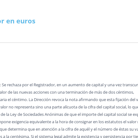
MERCANTIL-BM
OPOSICIONES
FACEBOOK
CUADRO ALTERNATIVO
CASOS PRÁCTICOS REGISTRO
NYR PAGINA 
INFORMES OPOSICIONES
OTROS TEMAS O.M.
POR IMPUESTOS
MODELOS O.R.
VARIOS O.N.
ALUÑA
DOCTRINA
TWITTER
DGRN 2017
INDICE CASOS JC CASAS
NYR A FA
RESÚMENES LEYES
COLABORADORES
SENTENCIAS O.M.
MAPAS FISCALES
TEMAS
Y DONACIONES
CONSUMO Y DERECHO
HAZTE USUARIO/A
A MANO
DICTAMENES INTERNAC.
PLUSVALÍ
INFORMES PERIÓDICOS
ARTÍCULOS DOCTRINA
ARTÍCULOS FISCAL
PROMOCIONES
MODELOS O.M.
VERSOS
or en euros
RENCIACIÓN
INTERNACIONAL
RANKINGS
CONSUMO
MODELOS REGISTROS
FECH
PÁGINAS ESPECIALES
CLÁUSULAS DE HIPOTECA
TRATADOS INTER.
NORMAS FISCAL
VARIOS O.M.
VARIOS O.R
VARIOS
LIBROS
R (NRUA)
DERECHO EUROPEO
ENTREVISTAS
COMPARATIVAS ARTÍCULOS
MODELOS MERCANTIL
CALCULA H
INFORMES MENSUALES F.N.
REVISTA DERECHO CIVIL
SENTENCIAS FISCAL
ARTÍCULOS CYD
ARTÍCULOS D.E.
PINCELADAS
BUTOS
AULA SOCIAL
CONCURSOS
TERRITORIO
REDACCIÓN JURÍDICA
CUOTA HI
VARIOS F.N.
VARIOS DOCTRINA
ARTÍCULOS INTER.
NORMATIVA D.E.
VARIOS FISCAL
NORMAS CYD
ARTÍCULOS
ATASTRO
OPINIÓN
CORREO
¡SABÍAS QUÉ?
NODESES
TEMAS PRÁCTICOS
DISPOSICIONES
PAÍSES
S QUÉ…?
FUTURAS NORMAS
ENLA
INFORMES MENSUALES F.N.
DICTÁMENES INTERNAC.
COLABORADORES
SCO SENA
TERRITORIO
INFORMES PERIODICOS
PÁGINAS ESPECIALES
VARIOS INTER.
VARIOS CYD
A EN BOE
RINCÓN LITERARIO
ARTÍCULOS TERRITORIO
VARIOS F.N.
HERRAMIENTAS
: Se rechaza por el Registrador, en un aumento de capital y una vez transcu
 valor de las nuevas acciones con una terminación de más de dos céntimos,
NORMAS TERRITORIO
a el céntimo. La Dirección revoca la nota afirmando que esta fijación del 
VARIOS TERRITORIO
lor no representa sino una parte alícuota de la cifra del capital social, lo q
o 4º de la Ley de Sociedades Anónimas de que el importe del capital social se
pone exigencia equivalente a la hora de consignar en los estatutos el valor 
lo que determina que en atención a la cifra de aquél y el número de éstas su
 a la centésima. Si el sistema legal admite la existencia y persistencia por 