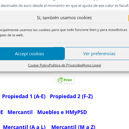
 decimales de euro desde el momento en que el ajuste de ese valor es facult
 ese límite; y es más, si no lo en supuestos de redenominación de la cifra del
Sí, también usamos cookies
facultativo brindaba el artículo 28 de la Ley citada, sino en aquellos en qu
ado el rebasar el céntimo de euro cuando el resultado de dividir el capital so
ncipalmente usamos las cookies para que todo funcione bien y para estadísticas
esultado por parte del mismo Registrador en determinadas ocasiones (disposic
pias de la web.
que no ajusta al régimen legal un valor de las participaciones sociales com
Accept cookies
Ver preferencias
Cookie Policy
Política de Privacidad
Aviso Legal
pital en euros pueden verse, más adelante, bajo la rúbrica “Capital: Reden
Propiedad 1 (A-E)
Propiedad 2 (F-Z)
OE
Mercantil
Muebles e HMyPSD
Mercantil (A a L)
Mercantil (M a Z)