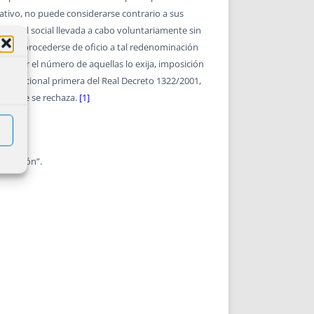
ativo, no puede considerarse contrario a sus
 capital social llevada a cabo voluntariamente sin
e ha de procederse de oficio a tal redenominación
cial por el número de aquellas lo exija, imposición
ión adicional primera del Real Decreto 1322/2001,
o el que se rechaza.
[1]
ominación”.