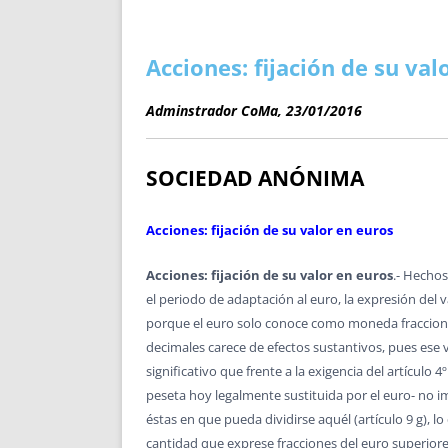
ENRIQUECIDAS
TITULARES 
NO DESESPERES
CAT
A MANO
SUCESIONES 
Acciones: fijación de su val
FUTURAS NORMAS
GEORREFE
Adminstrador CoMa, 23/01/2016
ALQUILE
TRI
LH Y C
SOCIEDAD ANÓNIMA
¿SABIA
FRANCI
Acciones: fijación de su valor en euros
BÚSQUED
Acciones: fijación de su valor en euros
.- Hechos
el periodo de adaptación al euro, la expresión del
porque el euro solo conoce como moneda fraccionari
decimales carece de efectos sustantivos, pues ese va
significativo que frente a la exigencia del artícul
peseta hoy legalmente sustituida por el euro- no im
éstas en que pueda dividirse aquél (artículo 9 g), 
cantidad que exprese fracciones del euro superiores