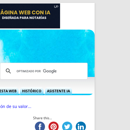
ESTA WEB
HISTÓRICO
ASISTENTE IA
A DGRN
QUÉ OFRECEMOS
ión de su valor...
 NIF
IDEARIO WEB
 LABORAL
QUIÉNES SOMOS
Share this...
ÁBILES
HISTORIA