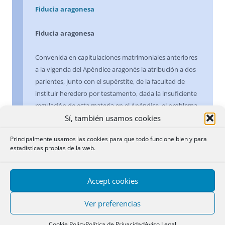
Fiducia aragonesa
Fiducia aragonesa
Convenida en capitulaciones matrimoniales anteriores
a la vigencia del Apéndice aragonés la atribución a dos
parientes, junto con el supérstite, de la facultad de
instituir heredero por testamento, dada la insuficiente
regulación de esta materia en el Apéndice, el problema
Sí, también usamos cookies
de derecho intertemporal ha de regularse por las
normas transitorias del Código Civil, en el sentido de la
Principalmente usamos las cookies para que todo funcione bien y para
efectividad de los poderes para testar otorgados bajo el
estadísticas propias de la web.
régimen de la legislación anterior y que sean válidos
con arreglo a ella, por lo que será inscribible la escritura
de aceptación de herencia de los nombrados herederos
Accept cookies
por la madre viuda con asistencia de dos parientes.
Ver preferencias
16 junio 1965
Cookie Policy
Política de Privacidad
Aviso Legal