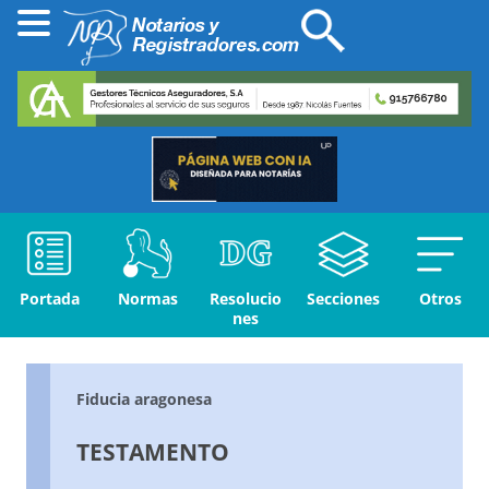
Portada
Normas
Resolucio
Secciones
Otros
nes
Fiducia aragonesa
TESTAMENTO