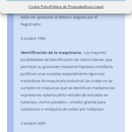
maquinaria gravada de una cabal descripción que
Cookie Policy
Política de Privacidad
Aviso Legal
permita su identificación singular, motivo por el que
debe ser apreciado el defecto alegado por el
Registrador.
6 octubre 1994
Identificación de la maquinaria
.- Las mayores
posibilidades de identificación de ciertos bienes, que
permiten su gravamen mediante hipoteca mobiliaria,
justifican unas cautelas especialmente rigurosas
tratándose de maquinaria industrial, las cuales no se
cumplen en máquinas que se identifican mediante las
expresiones «planta piloto estudio de entradas en
tuberías», «torno paralelo», «virador grande para
soldadura» o «máquina de soldar por roldanas».
2 octubre 2000