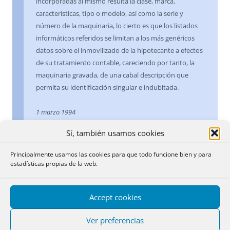
incorporadas al mismo resulta la clase, marca,
características, tipo o modelo, así como la serie y
número de la maquinaria, lo cierto es que los listados
informáticos referidos se limitan a los más genéricos
datos sobre el inmovilizado de la hipotecante a efectos
de su tratamiento contable, careciendo por tanto, la
maquinaria gravada, de una cabal descripción que
permita su identificación singular e indubitada.
1 marzo 1994
Sí, también usamos cookies
Identificación de la maquinaria
.- A pesar de la
afirmación realizada en el título, según la cual, de las
Principalmente usamos las cookies para que todo funcione bien y para
relaciones incorporadas resulta la clase, marca,
estadísticas propias de la web.
características, tipo o modelo, así como la serie y
número de la maquinaria, lo cierto es que los listados
Accept cookies
informáticos referidos se limitan a los más genéricos
datos de inmovilizado de la hipotecante a efectos de
Ver preferencias
tratamiento contable, careciendo, por tanto, la