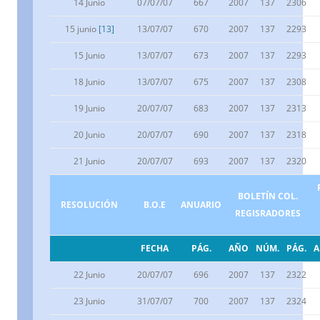
14 Junio
07/07/07
667
2007
137
2306
15 junio
[13]
13/07/07
670
2007
137
2293
15 Junio
13/07/07
673
2007
137
2293
18 Junio
13/07/07
675
2007
137
2308
19 Junio
20/07/07
683
2007
137
2313
20 Junio
20/07/07
690
2007
137
2318
21 Junio
20/07/07
693
2007
137
2320
BOLETÍN COL.
RESOLUCIÓN
B.O.E
ANUARIO
REGISRADORES
FECHA
PÁG.
AÑO
NÚM.
PÁG.
22 Junio
20/07/07
696
2007
137
2322
23 Junio
31/07/07
700
2007
137
2324