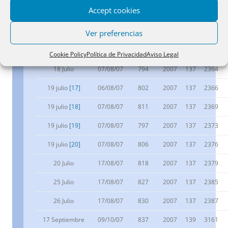
Accept cookies
FECHA
PÁG.
AÑO
NÚM.
PÁG.
16 julio
[16]
03/08/07
777
2007
137
2359
Ver preferencias
17 Julio
07/08/07
787
2007
137
2360
Cookie Policy
Política de Privacidad
Aviso Legal
18 Julio
07/08/07
794
2007
137
2364
19 julio
[17]
06/08/07
802
2007
137
2366
19 julio
[18]
07/08/07
811
2007
137
2369
19 julio
[19]
07/08/07
797
2007
137
2373
19 julio
[20]
07/08/07
806
2007
137
2376
20 Julio
17/08/07
818
2007
137
2379
25 Julio
17/08/07
827
2007
137
2385
26 Julio
17/08/07
830
2007
137
2387
17 Septiembre
09/10/07
837
2007
139
3161