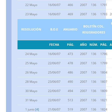
22 Mayo
16/06/07
466
2007
136
1791
23 Mayo
16/06/07
469
2007
136
1793
2
BOLETÍN COL.
RESOLUCIÓN
B.O.E
ANUARIO
REGISRADORES
FECHA
PÁG.
AÑO
NÚM.
PÁG.
24 Mayo
16/06/07
473
2007
136
1796
25 Mayo
22/06/07
478
2007
136
1799
26 Mayo
25/06/07
486
2007
136
1804
28 Mayo
23/06/07
490
2007
136
1807
30 Mayo
22/06/07
494
2007
136
1809
31 Mayo
22/06/07
513
2007
136
1821
1 junio
[4]
21/06/07
519
2007
136
1824