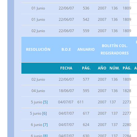
01 Junio
22/06/07
536
2007
136
1809
01 Junio
22/06/07
542
2007
136
1809
02 Junio
22/06/07
559
2007
136
1809
BOLETÍN COL.
RESOLUCIÓN
B.O.E
ANUARIO
REGISRADORES
FECHA
PÁG.
AÑO
NÚM.
PÁG.
02 Junio
22/06/07
577
2007
136
1809
04 Junio
18/06/07
595
2007
136
1828
5 junio
[5]
04/07/07
611
2007
137
2273
5 junio
[6]
04/07/07
617
2007
137
2277
6 junio
[7]
04/07/07
624
2007
137
2280
6 junio
[8]
04/07/07
630
2007
137
2284