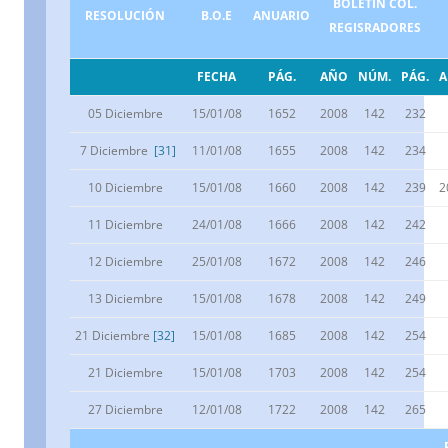
BOLETÍN COL.
RESOLUCIÓN
B.O.E
ANUARIO
REGISRADORES
FECHA
PÁG.
AÑO
NÚM.
PÁG.
05 Diciembre
15/01/08
1652
2008
142
232
7 Diciembre
[31]
11/01/08
1655
2008
142
234
10 Diciembre
15/01/08
1660
2008
142
239
2
11 Diciembre
24/01/08
1666
2008
142
242
12 Diciembre
25/01/08
1672
2008
142
246
13 Diciembre
15/01/08
1678
2008
142
249
21 Diciembre
[32]
15/01/08
1685
2008
142
254
21 Diciembre
15/01/08
1703
2008
142
254
27 Diciembre
12/01/08
1722
2008
142
265