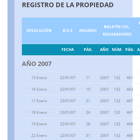
REGISTRO DE LA PROPIEDAD
BOLETÍN COL.
RESOLUCIÓN
B.O.E
ANUARIO
REGISRADORES
FECHA
PÁG.
AÑO
NÚM.
PÁG.
AÑO 2007
15 Enero
22/01/07
11
2007
132
461
16 Enero
22/01/07
15
2007
132
463
17 Enero
23/01/07
21
2007
132
467
18 Enero
23/01/07
24
2007
132
467
19 Enero
22/01/07
28
2007
132
469
22 Enero
22/01/07
31
2007
132
469