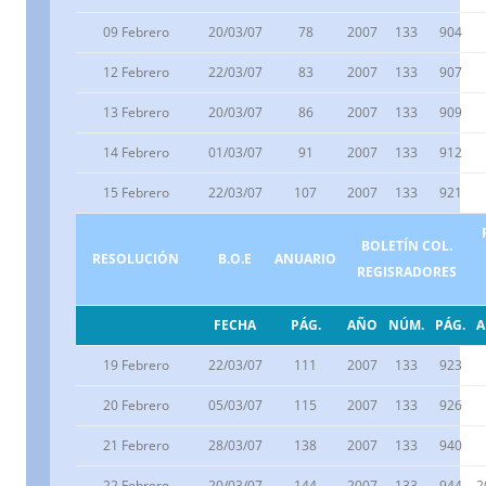
09 Febrero
20/03/07
78
2007
133
904
12 Febrero
22/03/07
83
2007
133
907
13 Febrero
20/03/07
86
2007
133
909
14 Febrero
01/03/07
91
2007
133
912
15 Febrero
22/03/07
107
2007
133
921
BOLETÍN COL.
RESOLUCIÓN
B.O.E
ANUARIO
REGISRADORES
FECHA
PÁG.
AÑO
NÚM.
PÁG.
19 Febrero
22/03/07
111
2007
133
923
20 Febrero
05/03/07
115
2007
133
926
21 Febrero
28/03/07
138
2007
133
940
22 Febrero
20/03/07
144
2007
133
944
2