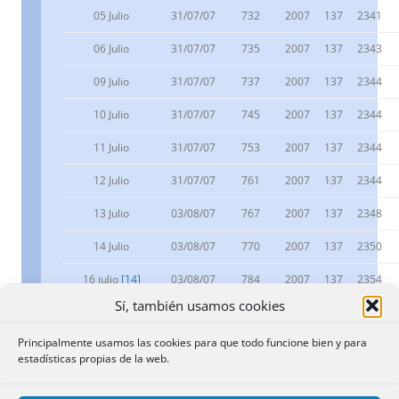
05 Julio
31/07/07
732
2007
137
2341
06 Julio
31/07/07
735
2007
137
2343
09 Julio
31/07/07
737
2007
137
2344
10 Julio
31/07/07
745
2007
137
2344
11 Julio
31/07/07
753
2007
137
2344
12 Julio
31/07/07
761
2007
137
2344
13 Julio
03/08/07
767
2007
137
2348
14 Julio
03/08/07
770
2007
137
2350
16 julio
[14]
03/08/07
784
2007
137
2354
Sí, también usamos cookies
16 julio
[15]
03/08/07
780
2007
137
2358
Principalmente usamos las cookies para que todo funcione bien y para
BOLETÍN COL.
estadísticas propias de la web.
RESOLUCIÓN
B.O.E
ANUARIO
REGISRADORES