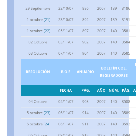
29 Septiembre
23/10/07
886
2007
139
3186
1 octubre
[21]
23/10/07
892
2007
139
3191
1 octubre
[22]
05/11/07
897
2007
140
3581
02 Octubre
03/11/07
902
2007
140
3584
03 Octubre
07/11/07
904
2007
140
3585
BOLETÍN COL.
RESOLUCIÓN
B.O.E
ANUARIO
REGISRADORES
FECHA
PÁG.
AÑO
NÚM.
PÁG.
04 Octubre
05/11/07
908
2007
140
3588
5 octubre
[23]
06/11/07
914
2007
140
3589
5 octubre
[24]
06/11/07
911
2007
140
3592
06 Octubre
09/11/07
918
2007
140
3594