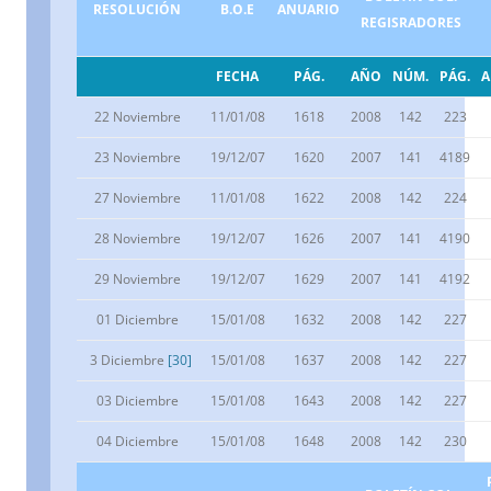
RESOLUCIÓN
B.O.E
ANUARIO
REGISRADORES
FECHA
PÁG.
AÑO
NÚM.
PÁG.
22 Noviembre
11/01/08
1618
2008
142
223
23 Noviembre
19/12/07
1620
2007
141
4189
27 Noviembre
11/01/08
1622
2008
142
224
28 Noviembre
19/12/07
1626
2007
141
4190
29 Noviembre
19/12/07
1629
2007
141
4192
01 Diciembre
15/01/08
1632
2008
142
227
3 Diciembre
[30]
15/01/08
1637
2008
142
227
03 Diciembre
15/01/08
1643
2008
142
227
04 Diciembre
15/01/08
1648
2008
142
230