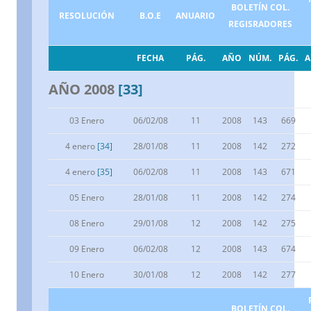
BOLETÍN COL.
RESOLUCIÓN
B.O.E
ANUARIO
REGISRADORES
FECHA
PÁG.
AÑO
NÚM.
PÁG.
AÑO 2008
[33]
03 Enero
06/02/08
11
2008
143
669
4 enero
[34]
28/01/08
11
2008
142
272
4 enero
[35]
06/02/08
11
2008
143
671
05 Enero
28/01/08
11
2008
142
274
08 Enero
29/01/08
12
2008
142
275
09 Enero
06/02/08
12
2008
143
674
10 Enero
30/01/08
12
2008
142
277
BOLETÍN COL.