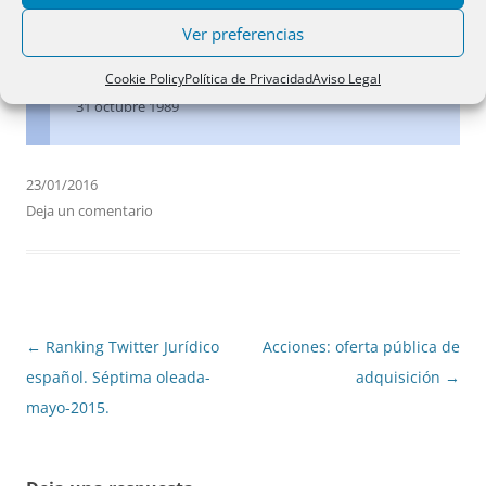
flagrante con grave detrimento para los propietarios de
las acciones gravadas, los cuales ven inutilizadas unas
Ver preferencias
facultades jurídicas que legítimamente les pertenecen.
Cookie Policy
Política de Privacidad
Aviso Legal
31 octubre 1989
23/01/2016
Deja un comentario
Navegación
←
Ranking Twitter Jurídico
Acciones: oferta pública de
de
español. Séptima oleada-
adquisición
→
entradas
mayo-2015.