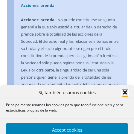
Acciones: prenda
Acciones: prenda
.- No puede constituirse una Junta
general a la que sólo asistió el titular de un derecho de
prenda sobre la totalidad de las acciones de la
Sociedad. El derecho real y las relaciones internas entre
su titular y el socio pignorante, se rigen por el título
constitutivo de la prenda; pero la legitimación frente a
la Sociedad sólo puede regirse por sus Estatutos o la
Ley. Por otra parte, la singularidad de ser una sola
persona quien tiene la prenda de la totalidad de las
acciones, la que indubitadamente debía conocer que el
contrato de constitución de la garantía atribuía el
Sí, también usamos cookies
ejercicio de los derechos sociales a los accionistas -pese
Principalmente usamos las cookies para que todo funcione bien y para
a que los Estatutos preveían lo contrario-, ello hace que
estadísticas propias de la web.
el principio de buena fe, básico en nuestro
Ordenamiento, no pueda amparar esta actuación que
envuelve además un incumplimiento contractual
Accept cookies