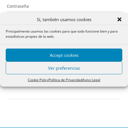
Contraseña
Sí, también usamos cookies
Principalmente usamos las cookies para que todo funcione bien y para
estadísticas propias de la web.
Recuérdame
Accept cookies
Acceder
Ver preferencias
Registro
Cookie Policy
Política de Privacidad
Aviso Legal
¿Has olvidado tu contraseña?