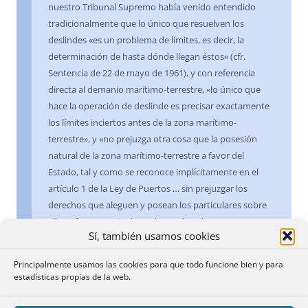
nuestro Tribunal Supremo había venido entendido
tradicionalmente que lo único que resuelven los
deslindes «es un problema de límites, es decir, la
determinación de hasta dónde llegan éstos» (cfr.
Sentencia de 22 de mayo de 1961), y con referencia
directa al demanio marítimo-terrestre, «lo único que
hace la operación de deslinde es precisar exactamente
los límites inciertos antes de la zona marítimo-
terrestre», y «no prejuzga otra cosa que la posesión
natural de la zona marítimo-terrestre a favor del
Estado, tal y como se reconoce implícitamente en el
artículo 1 de la Ley de Puertos … sin prejuzgar los
derechos que aleguen y posean los particulares sobre
ella» (cfr. Sentencia de 15 de octubre de 1964).
Sí, también usamos cookies
Más recientemente la Sentencia del Tribunal Supremo
Principalmente usamos las cookies para que todo funcione bien y para
de 1 de marzo de 1983 revalida esta tesis y extrae de la
estadísticas propias de la web.
misma las consecuencias que se derivan de ella en los
conflictos entre el deslinde y el contenido del Registro