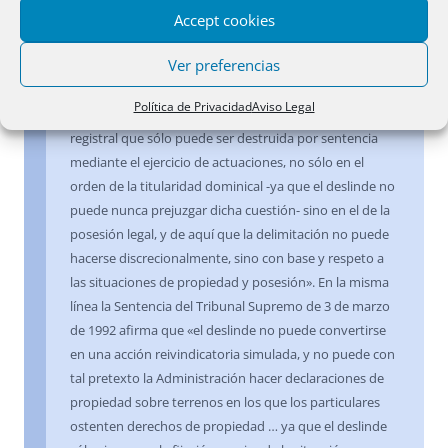
de la Propiedad, al afirmar que «la inscripción registral
Accept cookies
produce la legitimación prevenida en el artículo 38 de la
Ver preferencias
Ley Hipotecaria, y consiguientemente el deslinde
administrativo no puede desconocer, sino que ha de
Política de Privacidad
Aviso Legal
respetar esta presunción de legalidad a favor de la
registral que sólo puede ser destruida por sentencia
mediante el ejercicio de actuaciones, no sólo en el
orden de la titularidad dominical -ya que el deslinde no
puede nunca prejuzgar dicha cuestión- sino en el de la
posesión legal, y de aquí que la delimitación no puede
hacerse discrecionalmente, sino con base y respeto a
las situaciones de propiedad y posesión». En la misma
línea la Sentencia del Tribunal Supremo de 3 de marzo
de 1992 afirma que «el deslinde no puede convertirse
en una acción reivindicatoria simulada, y no puede con
tal pretexto la Administración hacer declaraciones de
propiedad sobre terrenos en los que los particulares
ostenten derechos de propiedad … ya que el deslinde