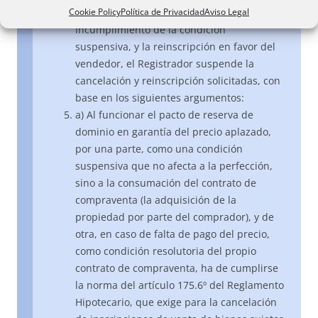
Cookie Policy
Política de Privacidad
Aviso Legal
inscripción de la compraventa, por
incumplimiento de la condición
suspensiva, y la reinscripción en favor del
vendedor, el Registrador suspende la
cancelación y reinscripción solicitadas, con
base en los siguientes argumentos:
a) Al funcionar el pacto de reserva de
dominio en garantía del precio aplazado,
por una parte, como una condición
suspensiva que no afecta a la perfección,
sino a la consumación del contrato de
compraventa (la adquisición de la
propiedad por parte del comprador), y de
otra, en caso de falta de pago del precio,
como condición resolutoria del propio
contrato de compraventa, ha de cumplirse
la norma del artículo 175.6º del Reglamento
Hipotecario, que exige para la cancelación