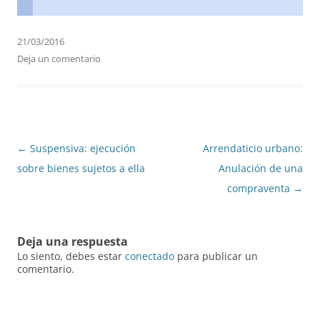
21/03/2016
Deja un comentario
Navegación
←
Suspensiva: ejecución
Arrendaticio urbano:
de
sobre bienes sujetos a ella
Anulación de una
entradas
compraventa
→
Deja una respuesta
Lo siento, debes estar
conectado
para publicar un
comentario.