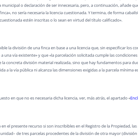
ia municipal o declaración de ser innecesaria, pero, a continuación, añade qu
 finca», no sería necesaria la licencia cuestionada. Y termina, de forma cabalí
cuestionada estén inscritas o lo sean en virtud del título calificado».
ibible la división de una finca en base a una licencia que, sin especificar los 
 a una vía existente» y que «la parcelación solicitada cumple las condicione
e la concreta división material realizada, sino que hay fundamentos para du
ida a la vía pública ni alcanza las dimensiones exigidas a la parcela mínima ed
uesto en que no es necesaria dicha licencia, ver, más atrás, el apartado «
Enc
ea en el presente recurso si son inscribibles en el Registro de la Propiedad, l
nidad– de tres parcelas procedentes de la división de otra mayor (división 