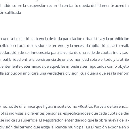
debatido sobre la suspensión recurrida en tanto queda debidamente acreditad
ión calificada
 cuenta la sujeción a licencia de toda parcelación urbanística y la prohibición 
ribir escrituras de división de terrenos y la necesaria aplicación al acto re
 declaración de ser innecesaria para la venta de una serie de cuotas indivisas
ompatibilidad entre la persistencia de una comunidad sobre el todo y la atri
cientemente determinada de aquél, les impedirá ser reputados como objeto
lla atribución implicará una verdadera división, cualquiera que sea la denom
e hecho: de una finca que figura inscrita como «Rústica: Parcela de terreno
cuotas indivisas a diferentes personas, especificándose que cada cuota da d
 indica su superficie. El Registrador, entendiendo que la obra nueva de la ed
ivisión del terreno que exige la licencia municipal. La Dirección expone en 