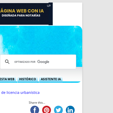
ESTA WEB
HISTÓRICO
ASISTENTE IA
A DGRN
QUÉ OFRECEMOS
de licencia urbanística
 NIF
IDEARIO WEB
 LABORAL
QUIÉNES SOMOS
Share this...
ÁBILES
HISTORIA