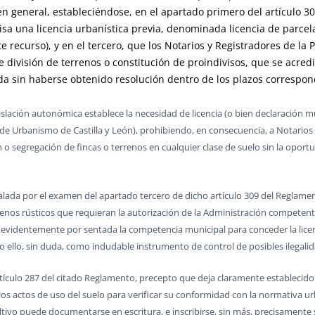
en general, estableciéndose, en el apartado primero del artículo 
cisa una licencia urbanística previa, denominada licencia de parce
e recurso), y en el tercero, que los Notarios y Registradores de la
e división de terrenos o constitución de proindivisos, que se acredi
ada sin haberse obtenido resolución dentro de los plazos correspon
slación autonómica establece la necesidad de licencia (o bien declaración m
o de Urbanismo de Castilla y León), prohibiendo, en consecuencia, a Notarios y
 o segregación de fincas o terrenos en cualquier clase de suelo sin la oportu
alada por el examen del apartado tercero de dicho artículo 309 del Reglamen
rrenos rústicos que requieran la autorización de la Administración competen
evidentemente por sentada la competencia municipal para conceder la licenc
o ello, sin duda, como indudable instrumento de control de posibles ilegalid
ículo 287 del citado Reglamento, precepto que deja claramente establecido q
os actos de uso del suelo para verificar su conformidad con la normativa urb
ltivo puede documentarse en escritura, e inscribirse, sin más, precisamente