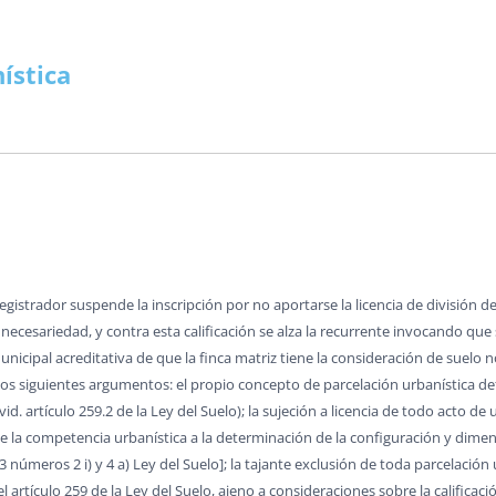
MERCANTIL-BM
OPOSICIONES
FACEBOOK
CUADRO ALTERNATIVO
CASOS PRÁCTICOS REGISTRO
NYR PAGINA 
INFORMES OPOSICIONES
OTROS TEMAS O.M.
POR IMPUESTOS
MODELOS O.R.
VARIOS O.N.
ALUÑA
DOCTRINA
TWITTER
DGRN 2017
INDICE CASOS JC CASAS
NYR A FA
RESÚMENES LEYES
COLABORADORES
SENTENCIAS O.M.
MAPAS FISCALES
TEMAS
Y DONACIONES
CONSUMO Y DERECHO
HAZTE USUARIO/A
A MANO
DICTAMENES INTERNAC.
PLUSVALÍ
INFORMES PERIÓDICOS
ARTÍCULOS DOCTRINA
ARTÍCULOS FISCAL
PROMOCIONES
MODELOS O.M.
VERSOS
ística
RENCIACIÓN
INTERNACIONAL
RANKINGS
CONSUMO
MODELOS REGISTROS
FECH
PÁGINAS ESPECIALES
CLÁUSULAS DE HIPOTECA
TRATADOS INTER.
NORMAS FISCAL
VARIOS O.M.
VARIOS O.R
VARIOS
LIBROS
R (NRUA)
DERECHO EUROPEO
ENTREVISTAS
COMPARATIVAS ARTÍCULOS
MODELOS MERCANTIL
CALCULA H
INFORMES MENSUALES F.N.
REVISTA DERECHO CIVIL
SENTENCIAS FISCAL
ARTÍCULOS CYD
ARTÍCULOS D.E.
PINCELADAS
BUTOS
AULA SOCIAL
CONCURSOS
TERRITORIO
REDACCIÓN JURÍDICA
CUOTA HI
VARIOS F.N.
VARIOS DOCTRINA
ARTÍCULOS INTER.
NORMATIVA D.E.
VARIOS FISCAL
NORMAS CYD
ARTÍCULOS
ATASTRO
OPINIÓN
CORREO
¡SABÍAS QUÉ?
NODESES
TEMAS PRÁCTICOS
DISPOSICIONES
PAÍSES
S QUÉ…?
FUTURAS NORMAS
ENLA
INFORMES MENSUALES F.N.
DICTÁMENES INTERNAC.
COLABORADORES
SCO SENA
TERRITORIO
INFORMES PERIODICOS
PÁGINAS ESPECIALES
VARIOS INTER.
VARIOS CYD
A EN BOE
RINCÓN LITERARIO
ARTÍCULOS TERRITORIO
VARIOS F.N.
HERRAMIENTAS
Registrador suspende la inscripción por no aportarse la licencia de división d
nnecesariedad, y contra esta calificación se alza la recurrente invocando que
NORMAS TERRITORIO
municipal acreditativa de que la finca matriz tiene la consideración de suelo 
VARIOS TERRITORIO
 los siguientes argumentos: el propio concepto de parcelación urbanística defi
id. artículo 259.2 de la Ley del Suelo); la sujeción a licencia de todo acto de 
n de la competencia urbanística a la determinación de la configuración y dimen
3 números 2 i) y 4 a) Ley del Suelo]; la tajante exclusión de toda parcelación 
del artículo 259 de la Ley del Suelo, ajeno a consideraciones sobre la calificac