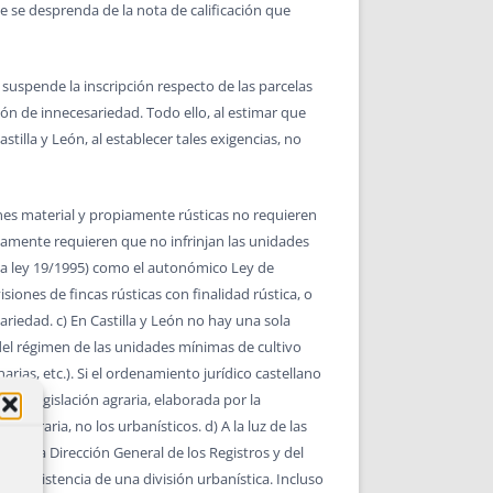
ue se desprenda de la nota de calificación que
, suspende la inscripción respecto de las parcelas
ión de innecesariedad. Todo ello, al estimar que
stilla y León, al establecer tales exigencias, no
iones material y propiamente rústicas no requieren
olamente requieren que no infrinjan las unidades
(la ley 19/1995) como el autonómico Ley de
siones de fincas rústicas con finalidad rústica, o
ariedad. c) En Castilla y León no hay una sola
 del régimen de las unidades mínimas de cultivo
rias, etc.). Si el ordenamiento jurídico castellano
la legislación agraria, elaborada por la
graria, no los urbanísticos. d) A la luz de las
s que la Dirección General de los Registros y del
ble existencia de una división urbanística. Incluso