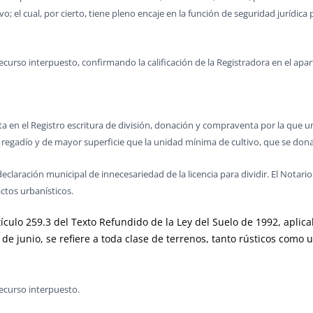
ivo; el cual, por cierto, tiene pleno encaje en la función de seguridad juríd
ecurso interpuesto, confirmando la calificación de la Registradora en el apa
nta en el Registro escritura de división, donación y compraventa por la que
 de regadío y de mayor superficie que la unidad mínima de cultivo, que se d
 declaración municipal de innecesariedad de la licencia para dividir. El Notari
actos urbanísticos.
rtículo 259.3 del Texto Refundido de la Ley del Suelo de 1992, apl
de junio, se refiere a toda clase de terrenos, tanto rústicos como
ecurso interpuesto.