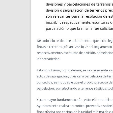
divisiones y parcelaciones de terrenos 
división o segregación de terrenos pre
son relevantes para la resolución de est
inscribir, respectivamente, escrituras d
parcelación o que la misma fue solicit
De todo ello se deduce –claramente– que dicha legi
fincas o terrenos (cfr. art. 288 b) 2º del Reglament
respectivamente, escrituras de división, parcelación
innecesariedad.
Esta conclusión, por lo demás, se ve claramente av
actos de segregación, división o parcelación de te
concedida, es indudable que el propio precepto da 
parcelación, aun afectando a terrenos rústicos; tod
Y, con mayor fundamento aún, visto el tenor del art
Ayuntamiento realiza un control preventivo sobre l
finca rústica por encima de la unidad mínima de cu