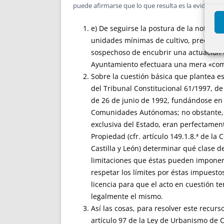
puede afirmarse que lo que resulta es la evidencia d
e) De seguirse la postura de la nota de 
unidades mínimas de cultivo, precisada 
sospechoso de encubrir una actuación ur
Ayuntamiento efectuara una mera «comu
Sobre la cuestión básica que plantea es
del Tribunal Constitucional 61/1997, d
de 26 de junio de 1992, fundándose en 
Comunidades Autónomas; no obstante, e
exclusiva del Estado, eran perfectament
Propiedad (cfr. artículo 149.1.8.ª de l
Castilla y León) determinar qué clase de
limitaciones que éstas pueden imponer y
respetar los límites por éstas impuesto
licencia para que el acto en cuestión te
legalmente el mismo.
Así las cosas, para resolver este recur
artículo 97 de la Ley de Urbanismo de C