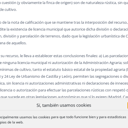
n cuestión (y obviamente la finca de origen) son de naturaleza rústica, sin q
de cultivo.
 de la nota de calificación que se mantiene tras la interposición del recurso
te la existencia de licencia municipal que autorice dicha división o declarac
, división y parcelación de terrenos, dado que la legislación urbanística de Ca
bana de aquellos.
u recurso, le lleva a establecer estas conclusiones finales: a) Las parcelac
de ninguna licencia municipal ni autorización de la Administración Agraria; s
ínimas de cultivo, tanto el estatuto básico estatal de la propiedad agraria 
3 y 24 Ley de Urbanismo de Castilla y León), permiten las segregaciones o divi
ca, sin licencia ni autorizaciones administrativas ni declaraciones de inneces
icencia o autorización para efectuar las parcelaciones rústicas con respetó
o que sucede en otras legislaciones autonómicas que sí lo exigen (Madrid, Cana
celaciones en documento público lo habría hecho de forma abierta, dentro de 
Sí, también usamos cookies
ómica, sino además, dentro de ésta, por los órganos competentes en materia a
ncipalmente usamos las cookies para que todo funcione bien y para estadísticas
asientos registrales y de la base cartográfica de las fincas, y de los elemento
pias de la web.
uede concluirse que no resulta en el caso debatido indicio alguno de la posi