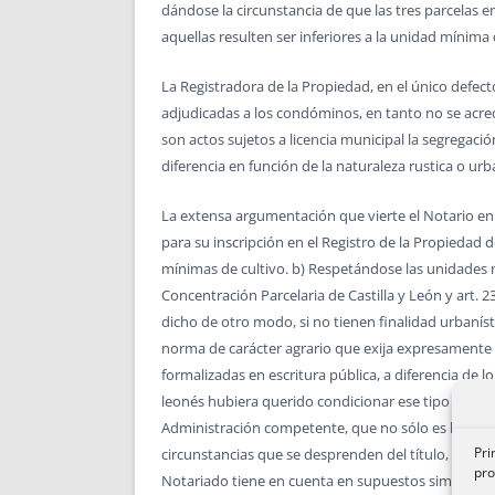
dándose la circunstancia de que las tres parcelas e
aquellas resulten ser inferiores a la unidad mínima 
La Registradora de la Propiedad, en el único defecto
adjudicadas a los condóminos, en tanto no se acredi
son actos sujetos a licencia municipal la segregación
diferencia en función de la naturaleza rustica o ur
La extensa argumentación que vierte el Notario en s
para su inscripción en el Registro de la Propiedad 
mínimas de cultivo. b) Respetándose las unidades m
Concentración Parcelaria de Castilla y León y art. 2
dicho de otro modo, si no tienen finalidad urbanísti
norma de carácter agrario que exija expresamente l
formalizadas en escritura pública, a diferencia de l
leonés hubiera querido condicionar ese tipo de par
Administración competente, que no sólo es la auton
Pri
circunstancias que se desprenden del título, de los 
pro
Notariado tiene en cuenta en supuestos similares, p