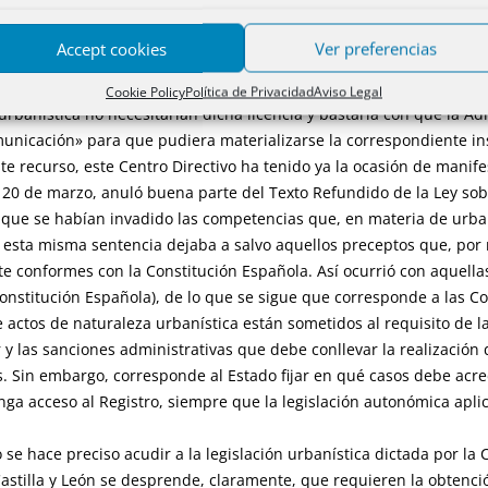
e la existencia de una división rústica con fincas resultantes superiores a l
Accept cookies
Ver preferencias
calificación, tendría un régimen mas estricto y riguroso una divisió
según la funcionaria calificante de licencia y, sin embargo, un su
Cookie Policy
Política de Privacidad
Aviso Legal
banística no necesitarían dicha licencia y bastaría con que la Adm
nicación» para que pudiera materializarse la correspondiente ins
te recurso, este Centro Directivo ha tenido ya la ocasión de manife
e 20 de marzo, anuló buena parte del Texto Refundido de la Ley s
que se habían invadido las competencias que, en materia de urban
sta misma sentencia dejaba a salvo aquellos preceptos que, por
e conformes con la Constitución Española. Así ocurrió con aquellas
a Constitución Española), de lo que se sigue que corresponde a las
 actos de naturaleza urbanística están sometidos al requisito de la 
 las sanciones administrativas que debe conllevar la realización de
s. Sin embargo, corresponde al Estado fijar en qué casos debe acr
nga acceso al Registro, siempre que la legislación autonómica aplica
so se hace preciso acudir a la legislación urbanística dictada por 
astilla y León se desprende, claramente, que requieren la obtenció