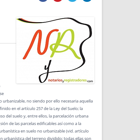
DE INICIO
PREMIO NYR
VORITOS
CONVENCIONES ANUALES
A IRPF
NUEVA ETAPA
AS
POLÍTICA DE PRIVACIDAD
IJUELAS
AVISO LEGAL
POTECA
REPORTAR INCIDENCIA
PERES
LOGOTIPO
CES
ENTREVISTAS
SONRISA
ENVÍA CORREO
CANALES DE VÍDEO
e
 se
no urbanizable, no siendo por ello necesaria aquella
nido en el artículo 257 de la Ley del Suelo; la
uso del suelo y, entre ellos, la parcelación urbana
sión de las parcelas edificables así como a la
urbanística en suelo no urbanizable (vid. artículo
ión urbanística del terreno dividido; todas ellas son