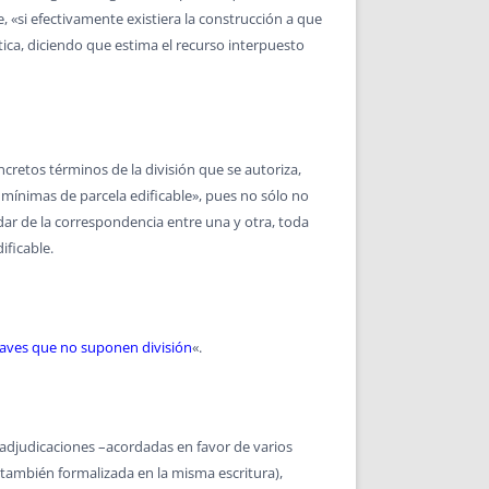
e, «si efectivamente existiera la construcción a que
stica, diciendo que estima el recurso interpuesto
concretos términos de la división que se autoriza,
s mínimas de parcela edificable», pues no sólo no
dar de la correspondencia entre una y otra, toda
ificable.
laves que no suponen división
«.
as adjudicaciones –acordadas en favor de varios
también formalizada en la misma escritura),