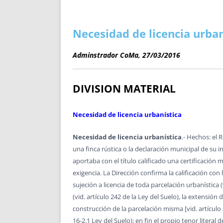
ENRIQUECIDAS
TITULARES 
NO DESESPERES
CAT
A MANO
SUCESIONES 
Necesidad de licencia urban
FUTURAS NORMAS
GEORREFE
Adminstrador CoMa, 27/03/2016
ALQUILE
TRI
LH Y C
DIVISION MATERIAL
¿SABIA
FRANCI
Necesidad de licencia urbanística
BÚSQUED
Necesidad de licencia urbanística
.- Hechos: el 
una finca rústica o la declaración municipal de su i
aportaba con el título calificado una certificación 
exigencia. La Dirección confirma la calificación con
sujeción a licencia de toda parcelación urbanística (v
(vid. artículo 242 de la Ley del Suelo), la extensió
construcción de la parcelación misma [vid. artículo 
16-2.1 Ley del Suelo); en fin el propio tenor literal 