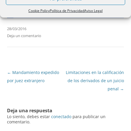
25 junio 1981
Cookie Policy
Política de Privacidad
Aviso Legal
28/03/2016
Deja un comentario
Navegación
←
Mandamiento expedido
Limitaciones en la calificación
de
por juez extranjero
de los derivados de un juicio
entradas
penal
→
Deja una respuesta
Lo siento, debes estar
conectado
para publicar un
comentario.