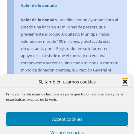
Valor de lo donado
Valor de lo donado
.- Vendida por un Ayuntamiento al
Estado una finca en 42 millones de pesetas, que
previamente el propio Arquitecto Municipal había
valorado en más de 100 millones, y destacada esta
circunstancia por el Registrador en su informe, en
apoyo de su tesis de que el contrato no era una
compraventa auténtica, sino como mucho un contrato
mixto de donación onerosa, la Dirección General ni
siquiera se pronuncia sobre este extremo, pese a la
Sí, también usamos cookies
importancia de este dato en defensa de la nota de
calificación, que resaltaba el incumplimiento por los
Principalmente usamos las cookies para que todo funcione bien y para
representantes del Ayuntamiento y del Estado, en la
estadísticas propias de la web.
escritura otorgada, de las condiciones que a uno y otro
se les impusieron por la Corporación Municipal y la
Accept cookies
Administración Central en cuanto a la finalidad a que
había de destinarse el inmueble transmitido.
Ver preferencias