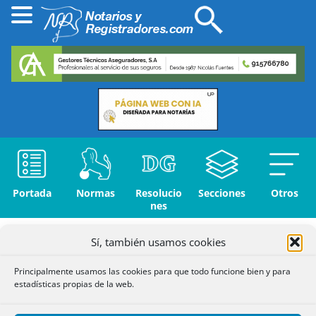
Portada
Normas
Resolucio
Secciones
Otros
nes
Francisco
Inicio
»
Resoluciones
»
Sena
»
Sí, también usamos cookies
Propiedad (A-
E)
»
Expediente de Dominio
Principalmente usamos las cookies para que todo funcione bien y para
estadísticas propias de la web.