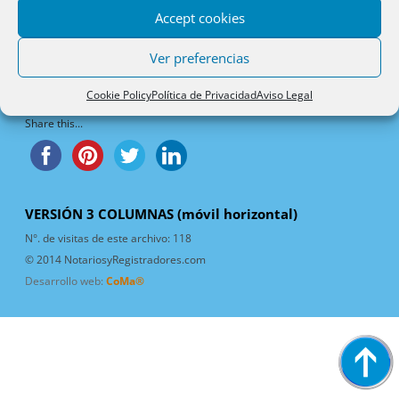
Accept cookies
Artículos de la Categoría
Ver preferencias
Expediente de Dominio
1/04
Cookie Policy
Política de Privacidad
Aviso Legal
Share this...
VERSIÓN 3 COLUMNAS (móvil horizontal)
N°. de visitas de este archivo:
118
© 2014 NotariosyRegistradores.com
Desarrollo web:
CoMa®