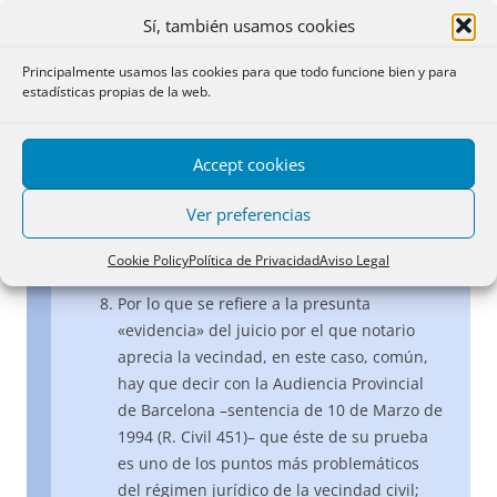
caso que falleciese el heredero intestado
Sí, también usamos cookies
en el período de vigencia); lo que fuerza a
los notarios –y de faltar es defecto
Principalmente usamos las cookies para que todo funcione bien y para
apreciable por los funcionarios encargados
estadísticas propias de la web.
de calificar el valor y eficacia de la
notoriedad pretendida- a notificar la
Accept cookies
iniciación del acta por cédula o edictos a fin
de que puedan alegar los posibles terceros
Ver preferencias
perjudicados lo que estimen oportuno en
defensa de sus derechos (artículo 209.3 del
Cookie Policy
Política de Privacidad
Aviso Legal
Reglamento Notarial).
Por lo que se refiere a la presunta
«evidencia» del juicio por el que notario
aprecia la vecindad, en este caso, común,
hay que decir con la Audiencia Provincial
de Barcelona –sentencia de 10 de Marzo de
1994 (R. Civil 451)– que éste de su prueba
es uno de los puntos más problemáticos
del régimen jurídico de la vecindad civil;