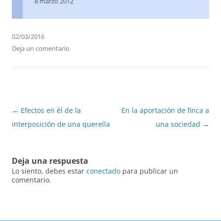
8 marzo 2012
02/03/2016
Deja un comentario
Navegación
←
Efectos en él de la
En la aportación de finca a
de
interposición de una querella
una sociedad
→
entradas
Deja una respuesta
Lo siento, debes estar
conectado
para publicar un
comentario.