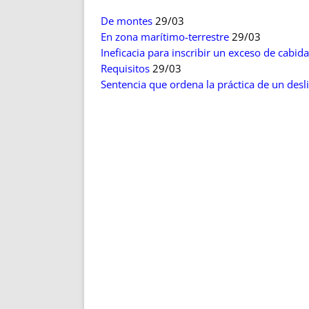
ENRIQUECIDAS
TITULARES 
De montes
29/03
NO DESESPERES
CAT
En zona marítimo-terrestre
29/03
A MANO
SUCESIONES 
Ineficacia para inscribir un exceso de cabida
FUTURAS NORMAS
GEORREFE
Requisitos
29/03
ALQUILE
Sentencia que ordena la práctica de un desl
TRI
LH Y C
¿SABIA
FRANCI
BÚSQUED