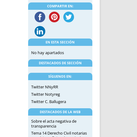
DE INICIO
PREMIO NYR
COMPARTIR EN:
VORITOS
CONVENCIONES ANUALES
A IRPF
NUEVA ETAPA
AS
POLÍTICA DE PRIVACIDAD
IJUELAS
AVISO LEGAL
POTECA
REPORTAR INCIDENCIA
EN ESTA SECCIÓN
PERES
LOGOTIPO
No hay apartados
CES
ENTREVISTAS
DESTACADOS DE SECCIÓN
SONRISA
ENVÍA CORREO
SÍGUENOS EN:
CANALES DE VÍDEO
Twitter NNyRR
Twitter Notyreg
Twitter C. Ballugera
DESTACADOS DE LA WEB
Sobre el acta negativa de
transparencia
Tema 14 Derecho Civil notarias