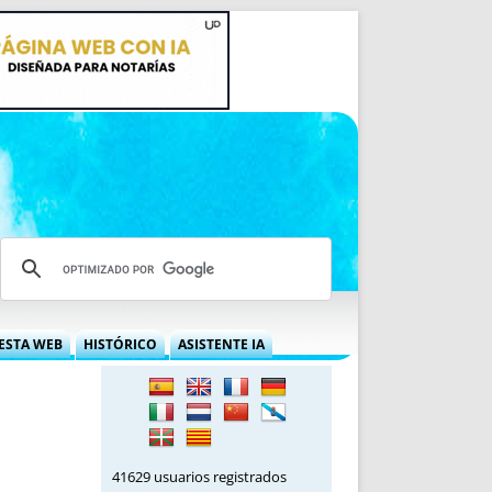
ESTA WEB
HISTÓRICO
ASISTENTE IA
A DGRN
QUÉ OFRECEMOS
 NIF
IDEARIO WEB
 LABORAL
QUIÉNES SOMOS
ÁBILES
HISTORIA
41629 usuarios registrados