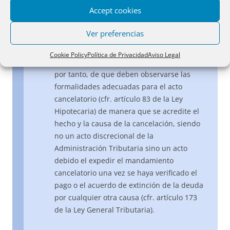
la cancelación porque, expedida al efecto
Accept cookies
exclusivo de obtener una subvención
otorgada por las Administraciones
Ver preferencias
Públicas, no acredita, en concreto, el pago
de la cantidad reclamada que motivó la
Cookie Policy
Política de Privacidad
Aviso Legal
anotación preventiva practicada. Se trata
por tanto, de que deben observarse las
formalidades adecuadas para el acto
cancelatorio (cfr. artículo 83 de la Ley
Hipotecaria) de manera que se acredite el
hecho y la causa de la cancelación, siendo
no un acto discrecional de la
Administración Tributaria sino un acto
debido el expedir el mandamiento
cancelatorio una vez se haya verificado el
pago o el acuerdo de extinción de la deuda
por cualquier otra causa (cfr. artículo 173
de la Ley General Tributaria).