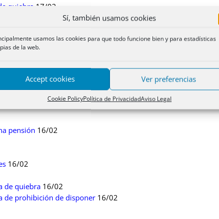
de quiebra
17/02
disolución de comunidad inscritas con posterioridad
17/02
Sí, también usamos cookies
las, consumada anteriormente e inscrita con posterioridad.
17/02
ncipalmente usamos las cookies para que todo funcione bien y para estadísticas
pias de la web.
Accept cookies
Ver preferencias
ectamente
16/02
iculada
16/02
Cookie Policy
Política de Privacidad
Aviso Legal
una pensión
16/02
es
16/02
ia de quiebra
16/02
ia de prohibición de disponer
16/02