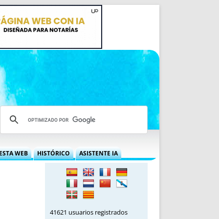
ESTA WEB
HISTÓRICO
ASISTENTE IA
A DGRN
QUÉ OFRECEMOS
 NIF
IDEARIO WEB
 LABORAL
QUIÉNES SOMOS
ÁBILES
HISTORIA
41621 usuarios registrados