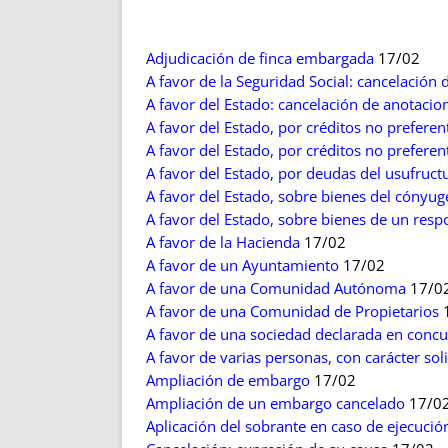
ENRIQUECIDAS
TITULARES 
NO DESESPERES
CAT
A MANO
SUCESIONES 
Adjudicación de finca embargada
17/02
A favor de la Seguridad Social: cancelación
FUTURAS NORMAS
GEORREFE
A favor del Estado: cancelación de anotacio
ALQUILE
A favor del Estado, por créditos no prefere
TRI
A favor del Estado, por créditos no prefere
LH Y C
A favor del Estado, por deudas del usufruct
¿SABIA
A favor del Estado, sobre bienes del cónyug
A favor del Estado, sobre bienes de un resp
FRANCI
A favor de la Hacienda
17/02
BÚSQUED
A favor de un Ayuntamiento
17/02
A favor de una Comunidad Autónoma
17/0
A favor de una Comunidad de Propietarios
A favor de una sociedad declarada en conc
A favor de varias personas, con carácter sol
Ampliación de embargo
17/02
Ampliación de un embargo cancelado
17/0
Aplicación del sobrante en caso de ejecució