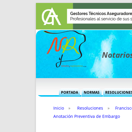
Notarios
PORTADA
NORMAS
RESOLUCIONE
MÁS USADAS (CUADRO)
INFORMES 
Inicio
»
Resoluciones
»
Francis
INFORMES MENSUALES
VOCES P
Anotación Preventiva de Embargo
MÁS DESTACADAS
VOCES M
TITULARES DESDE 2002
TITULARES