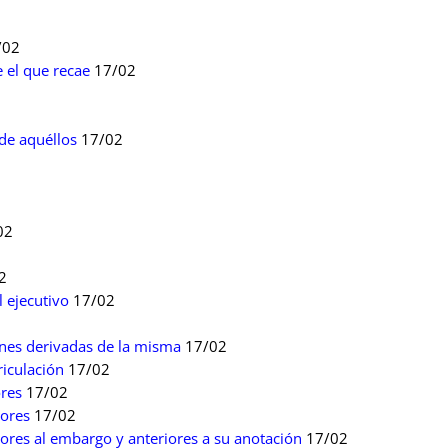
/02
 el que recae
17/02
de aquéllos
17/02
02
2
l ejecutivo
17/02
ones derivadas de la misma
17/02
riculación
17/02
ores
17/02
iores
17/02
iores al embargo y anteriores a su anotación
17/02