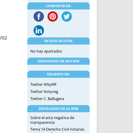
DE INICIO
PREMIO NYR
COMPARTIR EN:
VORITOS
CONVENCIONES ANUALES
A IRPF
NUEVA ETAPA
AS
POLÍTICA DE PRIVACIDAD
IJUELAS
AVISO LEGAL
/02
POTECA
REPORTAR INCIDENCIA
EN ESTA SECCIÓN
PERES
LOGOTIPO
No hay apartados
CES
ENTREVISTAS
DESTACADOS DE SECCIÓN
SONRISA
ENVÍA CORREO
SÍGUENOS EN:
CANALES DE VÍDEO
Twitter NNyRR
Twitter Notyreg
Twitter C. Ballugera
DESTACADOS DE LA WEB
Sobre el acta negativa de
transparencia
Tema 14 Derecho Civil notarias