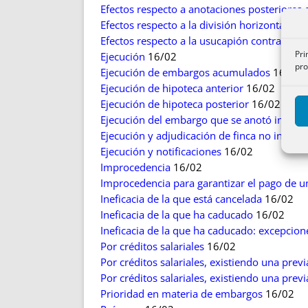
Efectos respecto a anotaciones posteriores 
Efectos respecto a la división horizontal y 
Efectos respecto a la usucapión contra tabu
Pri
Ejecución
16/02
pro
Ejecución de embargos acumulados
16/02
Ejecución de hipoteca anterior
16/02
Ejecución de hipoteca posterior
16/02
Ejecución del embargo que se anotó incorr
Ejecución y adjudicación de finca no inmatr
Ejecución y notificaciones
16/02
Improcedencia
16/02
Improcedencia para garantizar el pago de 
Ineficacia de la que está cancelada
16/02
Ineficacia de la que ha caducado
16/02
Ineficacia de la que ha caducado: excepcion
Por créditos salariales
16/02
Por créditos salariales, existiendo una prev
Por créditos salariales, existiendo una prev
Prioridad en materia de embargos
16/02