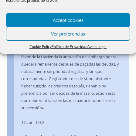
estadísticas propias de la web.
existiendo una previa de suspensión de pagos
.-
Siguiendo una línea marcada por la Resolución de 20 de
Accept cookies
febrero de 1987, la Dirección considera posible practicar
la anotación de embargo en esta situación, pues «como
Ver preferencias
se trata de créditos fiscales surgidos en su mayor parte
con posterioridad, y por tanto no incluidos en la lista de
Cookie Policy
Política de Privacidad
Aviso Legal
acreedores de la suspensión de pagos, es útil admitir en
favor de la Hacienda la anotación del embargo por si
quedara remanente después de pagadas las deudas, y
naturalmente sin prioridad registral y sin que
corresponda al Registrador decidir si, no obstante
haber surgido los créditos después, tienen o no
preferencia por ser deudas de la masa, cuestión ésta
que debe ventilarse en las mismas actuaciones de la
suspensión».
17 abril 1989