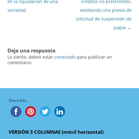
de
en la liquidación de una
créditos no preferentes,
entradas
sociedad
existiendo una previa de
solicitud de suspensión de
pagos
→
Deja una respuesta
Lo siento, debes estar
conectado
para publicar un
comentario.
Share this...
VERSIÓN 3 COLUMNAS (móvil horizontal)