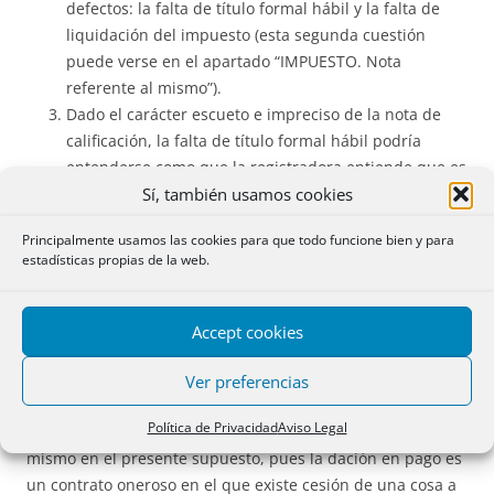
defectos: la falta de título formal hábil y la falta de
liquidación del impuesto (esta segunda cuestión
puede verse en el apartado “IMPUESTO. Nota
referente al mismo”).
Dado el carácter escueto e impreciso de la nota de
calificación, la falta de título formal hábil podría
entenderse como que la registradora entiende que es
Sí, también usamos cookies
precisa escritura pública; sin embargo, no es éste el
defecto atribuido, sino que, pedido por la
Principalmente usamos las cookies para que todo funcione bien y para
demandante que la Juez expidiera el mandamiento
estadísticas propias de la web.
correspondiente, tal mandamiento no se dictó; ese
parece ser el parecer de la registradora.
Accept cookies
Pues bien, a este respecto cabe decir que los documentos
presentados revelan la existencia de un contrato que se
Ver preferencias
formula en el acto de conciliación y, si bien éste a veces no
Política de Privacidad
Aviso Legal
es inscribible por no expresarse la causa, no ocurre lo
mismo en el presente supuesto, pues la dación en pago es
un contrato oneroso en el que existe cesión de una cosa a