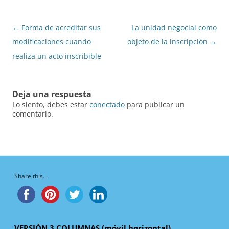
Navegación
←
Forma de acreditar sus
La unidad negocial como
de
modificaciones cuando
objeto de la inscripción
→
entradas
realiza un acto inscribible
Deja una respuesta
Lo siento, debes estar
conectado
para publicar un
comentario.
Share this...
VERSIÓN 3 COLUMNAS (móvil horizontal)