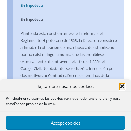
En hipoteca
En hipoteca
Planteada esta cuestión antes de la reforma del
Reglamento Hipotecario de 1959, la Dirección consideró
admisible la utilización de una cláusula de estabilización
por no existir ninguna norma que las prohibiese
expresamente ni contravenir el artículo 1.255 del
Código Civil. No obstante, se rechazó la inscripción por
dos motivos: a) Contradicción en los términos de la
escritura, en la que por un lado se estableció que la
Sí, también usamos cookies
finca respondía de sesenta mil pesetas de principal y en
otra estipulación se decía que el capital a reintegrar se
Principalmente usamos las cookies para que todo funcione bien y para
determinaría, caso de depreciación, por el valor del
estadísticas propias de la web.
trigo. b) Por la indeterminación que suponía la cláusula
de estabilización, al no determinar exactamente la
Accept cookies
responsabilidad real de la finca, lo que, según el Centro