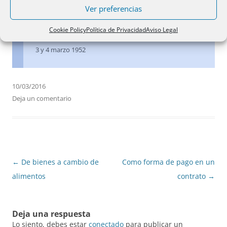
Directivo, hubiera podido salvarse fijando un máximo
Ver preferencias
de responsabilidad y constituyendo, de este modo, una
hipoteca de seguridad.
Cookie Policy
Política de Privacidad
Aviso Legal
3 y 4 marzo 1952
10/03/2016
Deja un comentario
Navegación
←
De bienes a cambio de
Como forma de pago en un
de
alimentos
contrato
→
entradas
Deja una respuesta
Lo siento, debes estar
conectado
para publicar un