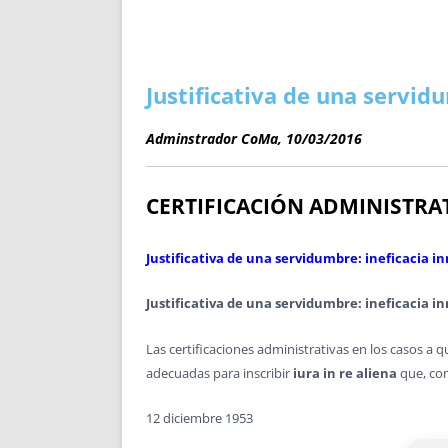
ENRIQUECIDAS
TITULARES 
NO DESESPERES
CAT
A MANO
SUCESIONES 
FUTURAS NORMAS
GEORREFE
Justificativa de una servid
ALQUILE
TRI
Adminstrador CoMa, 10/03/2016
LH Y C
¿SABIA
CERTIFICACIÓN ADMINISTRA
FRANCI
BÚSQUED
Justificativa de una servidumbre: ineficacia 
Justificativa de una servidumbre: ineficacia 
Las certificaciones administrativas en los casos a qu
adecuadas para inscribir
iura in re aliena
que, com
12 diciembre 1953