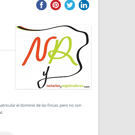
DE INICIO
PREMIO NYR
VORITOS
CONVENCIONES ANUALES
A IRPF
NUEVA ETAPA
AS
POLÍTICA DE PRIVACIDAD
IJUELAS
AVISO LEGAL
POTECA
REPORTAR INCIDENCIA
PERES
LOGOTIPO
CES
ENTREVISTAS
SONRISA
ENVÍA CORREO
CANALES DE VÍDEO
matricular el dominio de las fincas, pero no son
l.