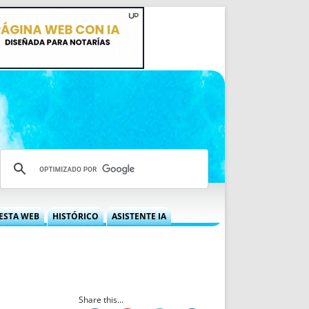
ESTA WEB
HISTÓRICO
ASISTENTE IA
A DGRN
QUÉ OFRECEMOS
 NIF
IDEARIO WEB
 LABORAL
QUIÉNES SOMOS
ÁBILES
HISTORIA
Share this...