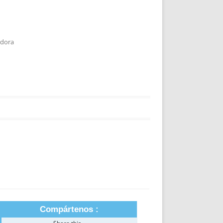
adora
Compártenos :