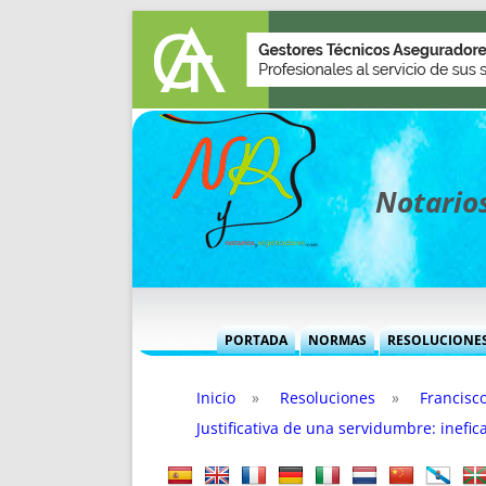
Notarios
PORTADA
NORMAS
RESOLUCIONE
MÁS USADAS (CUADRO)
INFORMES 
Inicio
»
Resoluciones
»
Francisc
INFORMES MENSUALES
VOCES P
Justificativa de una servidumbre: inefica
MÁS DESTACADAS
VOCES M
TITULARES DESDE 2002
TITULARES