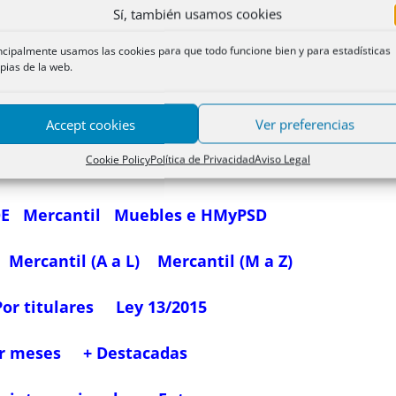
Sí, también usamos cookies
inmatriculadora
.- Las certificaciones libradas por el Estado, Provincia, Mun
los aptos para inscribir derechos reales sobre cosa ajena, que no pueden dar l
ncipalmente usamos las cookies para que todo funcione bien y para estadísticas
pias de la web.
Accept cookies
Ver preferencias
Cookie Policy
Política de Privacidad
Aviso Legal
Propiedad 1 (A-E)
Propiedad 2 (F-Z)
OE
Mercantil
Muebles e HMyPSD
Mercantil (A a L)
Mercantil (M a Z)
Por titulares
Ley 13/2015
r meses
+ Destacadas