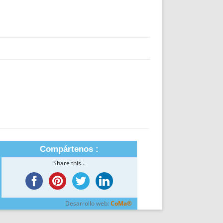
Compártenos :
Share this...
Desarrollo web:
CoMa®