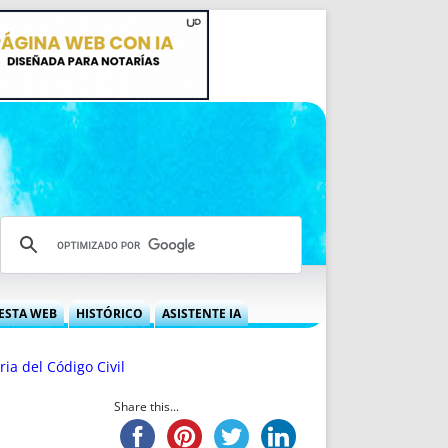
ESTA WEB
HISTÓRICO
ASISTENTE IA
A DGRN
QUÉ OFRECEMOS
ria del Código Civil
 NIF
IDEARIO WEB
 LABORAL
QUIÉNES SOMOS
Share this...
ÁBILES
HISTORIA