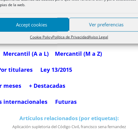
pias de la web.
Propiedad 1 (A-E)
Propiedad 2 (F-Z)
Accept cookies
Ver preferencias
OE
Mercantil
Muebles e HMyPSD
Cookie Policy
Política de Privacidad
Aviso Legal
Mercantil (A a L)
Mercantil (M a Z)
Por titulares
Ley 13/2015
r meses
+ Destacadas
s internacionales
Futuras
Artículos relacionados (por etiquetas):
Aplicación supletoria del Código Civil
,
francisco sena fernandez