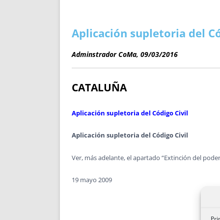
ENRIQUECIDAS
TITULARES 
NO DESESPERES
CAT
A MANO
SUCESIONES 
Aplicación supletoria del Có
FUTURAS NORMAS
GEORREFE
Adminstrador CoMa, 09/03/2016
ALQUILE
TRI
LH Y C
CATALUÑA
¿SABIA
FRANCI
Aplicación supletoria del Código Civil
BÚSQUED
Aplicación supletoria del Código Civil
Ver, más adelante, el apartado “Extinción del poder
19 mayo 2009
Pri