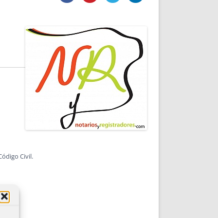
DE INICIO
PREMIO NYR
VORITOS
CONVENCIONES ANUALES
A IRPF
NUEVA ETAPA
AS
POLÍTICA DE PRIVACIDAD
IJUELAS
AVISO LEGAL
POTECA
REPORTAR INCIDENCIA
PERES
LOGOTIPO
CES
ENTREVISTAS
SONRISA
ENVÍA CORREO
CANALES DE VÍDEO
ódigo Civil.