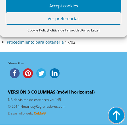
Accept cookies
Ver preferencias
Artículos de la Categoría
Carácter preferente
17/02
Cookie Policy
Política de Privacidad
Aviso Legal
Naturaleza del crédito refaccionario
17/02
Procedimiento para obtenerla
17/02
Share this...
VERSIÓN 3 COLUMNAS (móvil horizontal)
N°. de visitas de este archivo:
145
© 2014 NotariosyRegistradores.com
Desarrollo web:
CoMa®