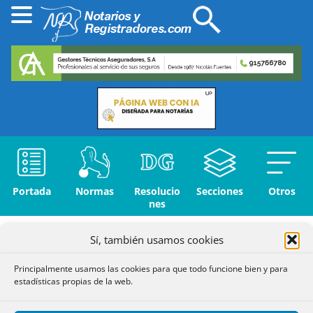
Portada
Normas
Resolucio
Secciones
Otros
nes
Francisco
Inicio
»
Resoluciones
»
Sena
»
Sí, también usamos cookies
Propiedad (A-
E)
»
Principalmente usamos las cookies para que todo funcione bien y para
estadísticas propias de la web.
Anotación Preventiva de Crédito Refaccionario