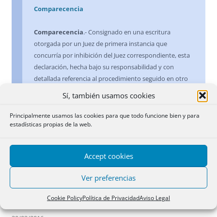
Comparecencia
Comparecencia
.- Consignado en una escritura
otorgada por un Juez de primera instancia que
concurría por inhibición del Juez correspondiente, esta
declaración, hecha bajo su responsabilidad y con
detallada referencia al procedimiento seguido en otro
Juzgado, aparte de la afirmación hecha por el Notario
Sí, también usamos cookies
sobre la capacidad de los otorgantes, demuestra la
legitimidad de la comparecencia y hace inútil la
Principalmente usamos las cookies para que todo funcione bien y para
estadísticas propias de la web.
presentación, que pedía el Registrador, del auto por el
que el Juez no compareciente declaraba que se
abstenía del conocimiento de las actuaciones y
Accept cookies
delegaba en el otro.
Ver preferencias
25 marzo 1930
Cookie Policy
Política de Privacidad
Aviso Legal