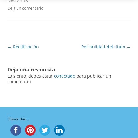
30/03/2016
Deja un comentario
Navegación
←
Rectificación
Por nulidad del título
→
de
entradas
Deja una respuesta
Lo siento, debes estar
conectado
para publicar un
comentario.
Share this...