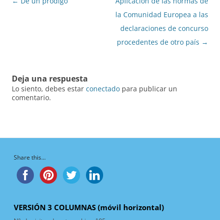
Navegación
←
De un pródigo
Aplicación de las normas de
de
la Comunidad Europea a las
entradas
declaraciones de concurso
procedentes de otro país
→
Deja una respuesta
Lo siento, debes estar
conectado
para publicar un
comentario.
Share this...
VERSIÓN 3 COLUMNAS (móvil horizontal)