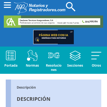
Portada
Normas
Resolucio
Secciones
Otros
nes
Descripción
DESCRIPCIÓN