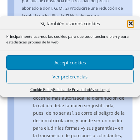
por falta de constancia de la realidad del precio
abonado a don J. G. M.; 2) Producirse una reducción de
la cabida no justificada. El Notario recurre.
Sí, también usamos cookies
El otro defecto alegado (se refiere al
Principalmente usamos las cookies para que todo funcione bien y para
segundo) por la Registradora es que existe
estadísticas propias de la web.
una disminución de cabida no justificada.
Es cierto que la legislación hipotecaria se
preocupa sólo de los excesos de cabida,
Accept cookies
pero también lo es que legislación más
moderna (cfr. art. 53 de la Ley 13/96) se
Ver preferencias
refiere a la rectificación de cabida, y no sólo
Cookie Policy
Política de Privacidad
Aviso Legal
al exceso. Y es que, como ha dicho la
doctrina más autorizada, la disminución de
la cabida debe también ser justificada,
pues, de no ser así, se corre el peligro de la
desinmatriculación, y puede ser un medio
para eludir las formas –y sus garantías– en
la transmisión de porciones a colindantes,