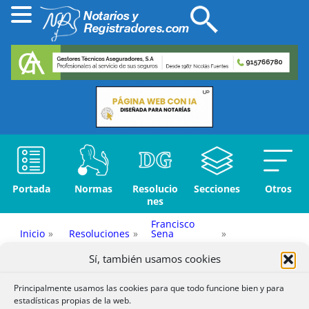
Portada
Normas
Resolucio
Secciones
Otros
nes
Francisco
Inicio
»
Resoluciones
»
Sena
»
Propiedad (A-
Sí, también usamos cookies
E)
»
Documento Extranjero
Principalmente usamos las cookies para que todo funcione bien y para
estadísticas propias de la web.