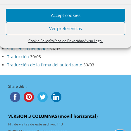
Artículos de la Categoría
Accept cookies
Aplicación de las normas de la Comunidad Europea a las
declaraciones de concurso procedentes de otro país
30/03
Ver preferencias
Eficacia registral
30/03
Legalización
30/03
Cookie Policy
Política de Privacidad
Aviso Legal
Suficiencia del poder
30/03
Traducción
30/03
Traducción de la firma del autorizante
30/03
Share this...
VERSIÓN 3 COLUMNAS (móvil horizontal)
N°. de visitas de este archivo:
113