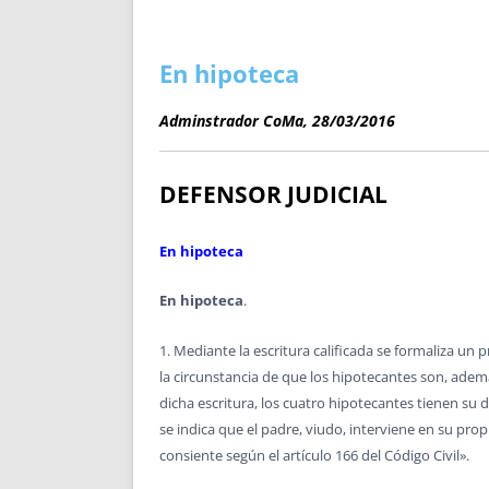
ENRIQUECIDAS
TITULARES 
NO DESESPERES
CAT
A MANO
SUCESIONES 
En hipoteca
FUTURAS NORMAS
GEORREFE
Adminstrador CoMa, 28/03/2016
ALQUILE
TRI
LH Y C
DEFENSOR JUDICIAL
¿SABIA
FRANCI
En hipoteca
BÚSQUED
En hipoteca
.
1. Mediante la escritura calificada se formaliza u
la circunstancia de que los hipotecantes son, ademá
dicha escritura, los cuatro hipotecantes tienen su d
se indica que el padre, viudo, interviene en su pr
consiente según el artículo 166 del Código Civil».