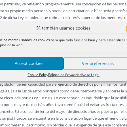
 en particular, va reflejando progresivamente una concepción de las person
ar su propio medio personal y social; de participar en la búsqueda y satisfac
o 2 de dicha Ley establece que «primará el interés superior de los menores so
tal: «Las limitaciones a la capacidad de obrar de los menores se interpretar
Sí, también usamos cookies
riores, como la Ley 41/2002, de 14 de noviembre, básica reguladora de la au
ncipalmente usamos las cookies para que todo funcione bien y para estadísticas
Así, respecto del derecho a otorgar el consentimiento informado, establece, 
pias de la web.
iente menor de edad no sea capaz intelectual ni emocionalmente de comprend
 menor después de haber escuchado su opinión si tiene doce años cumplidos
Accept cookies
Ver preferencias
ños cumplidos, no cabe prestar el consentimiento por representación».
Cookie Policy
Política de Privacidad
Aviso Legal
cción de menores como la jurisprudencia, parten en la actualidad del princi
legislador, tienen capacidad para el ejercicio de derechos por sí mismos, tan
ales. Es a la luz de estos principios como debe interpretarse y aplicarse la
a efectuada por la Ley 13/1981. En este sentido, es indudable que la posibilid
por el mayor de dieciséis años tuvo como finalidad evitar las frecuentes 
 concreto. Este consentimiento del mayor de dieciséis años es puesto por el l
 y su justificación se encuentra en la consideración legal de que el menor, a
comprometer su patrimonio, sin olvidar que la exigencia de que ese conse