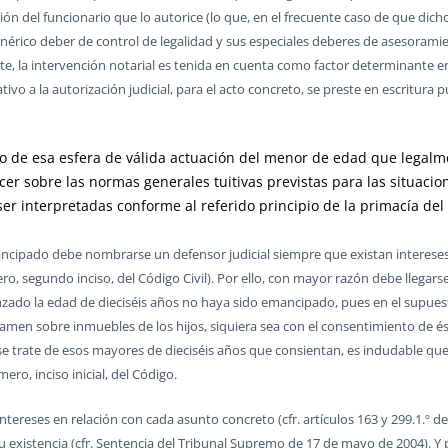
ón del funcionario que lo autorice (lo que, en el frecuente caso de que dich
érico deber de control de legalidad y sus especiales deberes de asesoramient
e, la intervención notarial es tenida en cuenta como factor determinante en 
ativo a la autorización judicial, para el acto concreto, se preste en escritura 
o de esa esfera de válida actuación del menor de edad que legalme
r sobre las normas generales tuitivas previstas para las situacion
r interpretadas conforme al referido principio de la primacía del
ancipado debe nombrarse un defensor judicial siempre que existan interese
ro, segundo inciso, del Código Civil). Por ello, con mayor razón debe llegar
do la edad de dieciséis años no haya sido emancipado, pues en el supuesto
vamen sobre inmuebles de los hijos, siquiera sea con el consentimiento de ésto
e trate de esos mayores de dieciséis años que consientan, es indudable q
mero, inciso inicial, del Código.
intereses en relación con cada asunto concreto (cfr. artículos 163 y 299.1.º de
u existencia (cfr. Sentencia del Tribunal Supremo de 17 de mayo de 2004). Y 