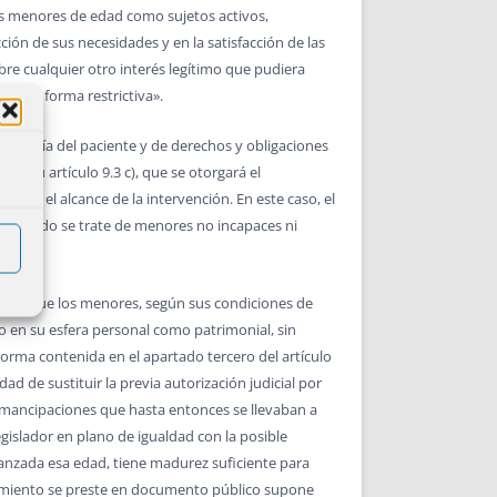
as menores de edad como sujetos activos,
ción de sus necesidades y en la satisfacción de las
bre cualquier otro interés legítimo que pudiera
án de forma restrictiva».
tonomía del paciente y de derechos y obligaciones
en su artículo 9.3 c), que se otorgará el
er el alcance de la intervención. En este caso, el
. Cuando se trate de menores no incapaces ni
pio de que los menores, según sus condiciones de
to en su esfera personal como patrimonial, sin
 norma contenida en el apartado tercero del artículo
ad de sustituir la previa autorización judicial por
emancipaciones que hasta entonces se llevaban a
egislador en plano de igualdad con la posible
lcanzada esa edad, tiene madurez suficiente para
ntimiento se preste en documento público supone