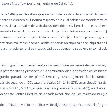
ragón y Navarra y, posteriormente, el de Cataluña).
rzo de 1989, puso de relieve que, respecto de la esfera de actuación del m
mente en el orden civil, norma respecto de la cual habrían de considerarse 
ar esa incapacidad ni del artículo 322 del Código Civil, en el que se establece 
representación legal que corresponde a los padres o tutores respecto de los 
de madurez suficiente para toda actuación civil (con las excepciones legale
pretenda realizar, cubriendo la falta de previsión expresa por cualquiera de
ecurso a una regla general de incapacidad que además no se aviene ni con el de
inado grado de discernimiento en el menor que sea mayor de cierta edad, se
nes paterno-filiales y respecto de la administración o disposición de los bienes
gundo apartado 3.º, 166, párrafo tercero, y 167); acogimiento familiar (artícu
árrafo segundo y 159); tutela (artículos 231, 248 y 273), emancipación (artículo
culos 663.1.º y 688.1.º); adquisición de la posesión (artículo 443); aceptaci
ón de este Centro Directivo en la citada Resolución de 3 de marzo de 1989), e
ón Jurídica del Menor, modificativa de algunos de los preceptos del Código C