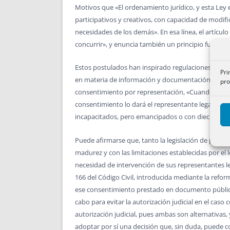
Motivos que «El ordenamiento jurídico, y esta Ley
participativos y creativos, con capacidad de modific
necesidades de los demás». En esa línea, el artícul
concurrir», y enuncia también un principio fundamen
Estos postulados han inspirado regulaciones poste
Pri
en materia de información y documentación clínica. 
pro
consentimiento por representación, «Cuando el pac
consentimiento lo dará el representante legal del
incapacitados, pero emancipados o con dieciséis a
Puede afirmarse que, tanto la legislación de prote
madurez y con las limitaciones establecidas por el 
necesidad de intervención de sus representantes leg
166 del Código Civil, introducida mediante la reform
ese consentimiento prestado en documento público 
cabo para evitar la autorización judicial en el caso
autorización judicial, pues ambas son alternativas,
adoptar por sí una decisión que, sin duda, puede 