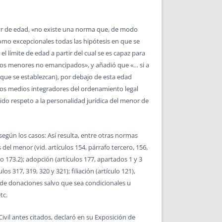
enor de edad, «no existe una norma que, de modo
como excepcionales todas las hipótesis en que se
el límite de edad a partir del cual se es capaz para
hijos menores no emancipados», y añadió que «… si a
s que se establezcan), por debajo de esta edad
 los medios integradores del ordenamiento legal
bido respeto a la personalidad jurídica del menor de
gún los casos: Así resulta, entre otras normas
 del menor (vid. artículos 154, párrafo tercero, 156,
lo 173.2); adopción (artículos 177, apartados 1 y 3
s 317, 319, 320 y 321); filiación (artículo 121),
ón de donaciones salvo que sea condicionales u
tc.
ivil antes citados, declaró en su Exposición de