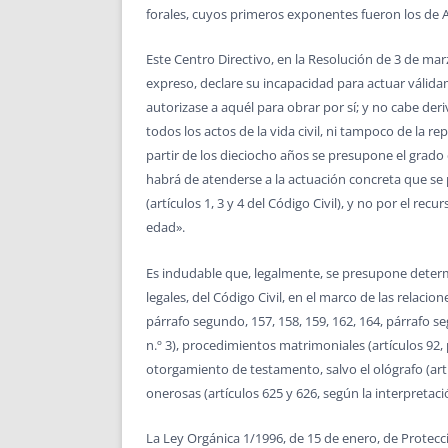
forales, cuyos primeros exponentes fueron los de A
Este Centro Directivo, en la Resolución de 3 de ma
expreso, declare su incapacidad para actuar válida
autorizase a aquél para obrar por sí; y no cabe deriv
todos los actos de la vida civil, ni tampoco de la 
partir de los dieciocho años se presupone el grado 
habrá de atenderse a la actuación concreta que se 
(artículos 1, 3 y 4 del Código Civil), y no por el r
edad».
Es indudable que, legalmente, se presupone determ
legales, del Código Civil, en el marco de las relacio
párrafo segundo, 157, 158, 159, 162, 164, párrafo se
n.º 3), procedimientos matrimoniales (artículos 92, p
otorgamiento de testamento, salvo el ológrafo (artí
onerosas (artículos 625 y 626, según la interpretaci
La Ley Orgánica 1/1996, de 15 de enero, de Protecci