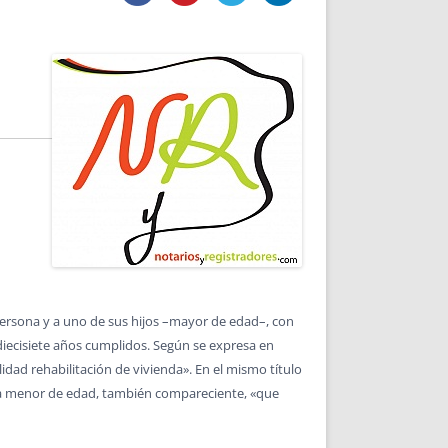
DE INICIO
PREMIO NYR
VORITOS
CONVENCIONES ANUALES
A IRPF
NUEVA ETAPA
AS
POLÍTICA DE PRIVACIDAD
IJUELAS
AVISO LEGAL
POTECA
REPORTAR INCIDENCIA
PERES
LOGOTIPO
CES
ENTREVISTAS
SONRISA
ENVÍA CORREO
CANALES DE VÍDEO
persona y a uno de sus hijos –mayor de edad–, con
 diecisiete años cumplidos. Según se expresa en
lidad rehabilitación de vivienda». En el mismo título
hija menor de edad, también compareciente, «que