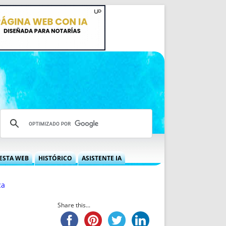
ESTA WEB
HISTÓRICO
ASISTENTE IA
A DGRN
QUÉ OFRECEMOS
ca
 NIF
IDEARIO WEB
 LABORAL
QUIÉNES SOMOS
Share this...
ÁBILES
HISTORIA