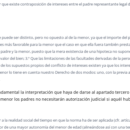
 que existe contraposición de intereses entre el padre representante legal de
e puede ser distinto, pero no opuesto al de la menor, ya que el importe del p
es más favorable para la menor que el caso en que ella fuera también prestat
 el padre y la menor, puesto que la mera existencia de una hipoteca no supo
valor del bien; 3.º Que las limitaciones de las facultades derivadas de la p
de los supuestos propios del conflicto de intereses existen ya que los inter
enor lo tiene en cuenta nuestro Derecho de dos modos: uno, con la previa au
.
ndamental la interpretación que haya de darse al apartado tercero d
menor los padres no necesitarán autorización judicial si aquél hub
a la realidad social del tiempo en que la norma ha de ser aplicada (cfr. artícu
vor de una mayor autonomía del menor de edad (alineándose así con una ten