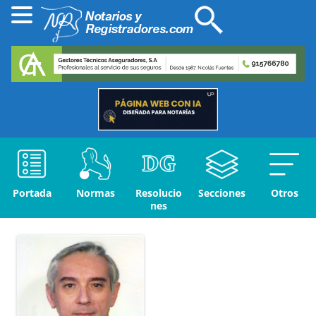
Portada
Normas
Resolucio
Secciones
Otros
nes