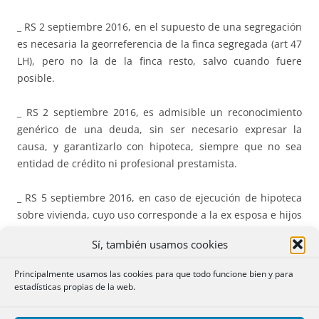
_ RS 2 septiembre 2016, en el supuesto de una segregación
es necesaria la georreferencia de la finca segregada (art 47
LH), pero no la de la finca resto, salvo cuando fuere
posible.
_ RS 2 septiembre 2016, es admisible un reconocimiento
genérico de una deuda, sin ser necesario expresar la
causa, y garantizarlo con hipoteca, siempre que no sea
entidad de crédito ni profesional prestamista.
_ RS 5 septiembre 2016, en caso de ejecución de hipoteca
sobre vivienda, cuyo uso corresponde a la ex esposa e hijos
de un divorciado, es preciso, al constar dicho uso inscrito,
Sí, también usamos cookies
demandar a la ex esposa como ocupante del inmueble
ejecutado.
Principalmente usamos las cookies para que todo funcione bien y para
estadísticas propias de la web.
_ RS 6 septiembre 2016, en caso de obra nueva antigua,
son necesarias las georreferencias de lo construido y la