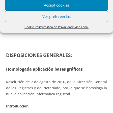
Accept cookies
parcela, pero no se precisa el libro del edificio.
Ver preferencias
_ RS 7 septiembre 2016, es posible un aumento de capital
en metálico, cuyo desembolso se efectúa mediante ingreso
Cookie Policy
Política de Privacidad
Aviso Legal
en Entidad Extranjera.
DISPOSICIONES GENERALES:
Homologada aplicación bases gráficas
Resolución de 2 de agosto de 2016, de la Dirección General
de los Registros y del Notariado, por la que se homologa la
nueva aplicación informática registral.
Introducción.