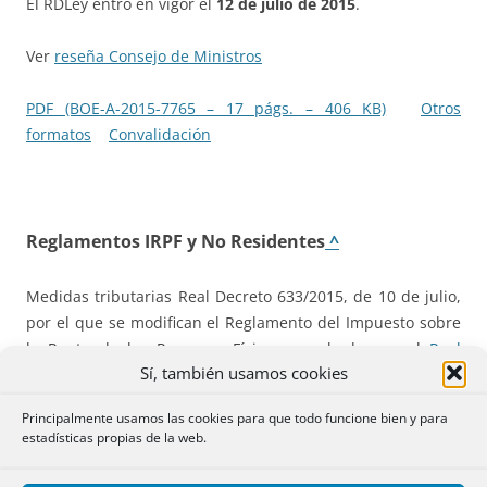
El RDLey entró en vigor el
12 de julio de 2015
.
Ver
reseña Consejo de Ministros
PDF (BOE-A-2015-7765 – 17 págs. – 406 KB)
Otros
formatos
Convalidación
Reglamentos IRPF y No Residentes
^
Medidas tributarias Real Decreto 633/2015, de 10 de julio,
por el que se modifican el Reglamento del Impuesto sobre
la Renta de las Personas Físicas, aprobado por el
Real
Sí, también usamos cookies
Decreto 439/2007, de 30 de marzo
, y el Reglamento del
Impuesto sobre la Renta de no Residentes, aprobado por
Principalmente usamos las cookies para que todo funcione bien y para
el
Real Decreto 1776/2004, de 30 de julio
.
estadísticas propias de la web.
Este real decreto afecta a
dos reglamentos
, el del IRPF y el