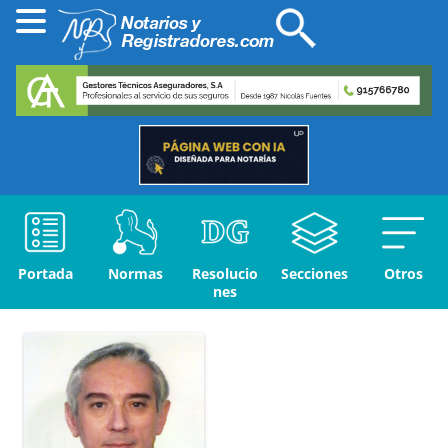
Portada
Normas
Resolucio
Secciones
Otros
nes