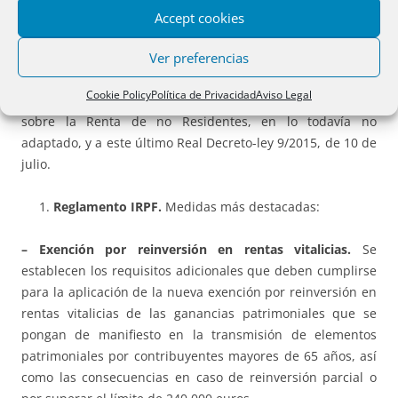
de No Residentes.
Accept cookies
Ver preferencias
Pretende
adaptar las normas reglamentarias
a la
Ley
26/2014, de 27 de noviembre
, que introdujo importantes
Cookie Policy
Política de Privacidad
Aviso Legal
modificaciones en la regulación del IRPF y del Impuesto
sobre la Renta de no Residentes, en lo todavía no
adaptado, y a este último Real Decreto-ley 9/2015, de 10 de
julio.
Reglamento IRPF.
Medidas más destacadas:
– Exención por reinversión en rentas vitalicias.
Se
establecen los requisitos adicionales que deben cumplirse
para la aplicación de la nueva exención por reinversión en
rentas vitalicias de las ganancias patrimoniales que se
pongan de manifiesto en la transmisión de elementos
patrimoniales por contribuyentes mayores de 65 años, así
como las consecuencias en caso de reinversión parcial o