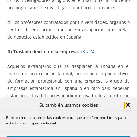
c) Los investigadores acogidos en el marco de un convenio
por organismos de investigación públicos o privados.
d) Los profesores contratados por universidades, órganos o
centros de educación superior e investigación, o escuelas
de negocios establecidos en España.
D) Traslado dentro de la empresa.
73 y 74
.
Aquellos extranjeros que se desplacen a España en el
marco de una relación laboral, profesional o por motivos
de formación profesional, con una empresa o grupo de
empresas establecida en España o en otro país deberán
estar provistos del correspondiente visado de acuerdo con
la duración del traslado y de una autorización de
Sí, también usamos cookies
residencia por traslado intraempresarial, que tendrá
validez en todo el territorio nacional.
Principalmente usamos las cookies para que todo funcione bien y para
estadísticas propias de la web.
Ahora se distinguen
dos modalidades: