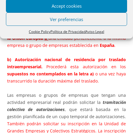
Accept cookies
a) Autorización de residencia por traslado
intraempresarial ICT UE. Es para
desplazamientos
Ver preferencias
temporales para trabajar como directivo, especialista o
para formación,
desde una empresa establecida fuera de
Cookie Policy
Política de Privacidad
Aviso Legal
la Unión Europea
a
una entidad perteneciente a la misma
empresa o grupo de empresas establecida en
España
.
b) Autorización nacional de residencia por traslado
intraempresarial.
Procederá esta autorización en los
supuestos no contemplados en la letra a)
o una vez haya
transcurrido la duración máxima del traslado.
Las empresas o grupos de empresas que tengan una
actividad empresarial real podrán solicitar la
tramitación
colectiva de autorizaciones
, que estará basada en la
gestión planificada de un cupo temporal de autorizaciones.
También podrán solicitar su inscripción en la Unidad de
Grandes Empresas y Colectivos Estratégicos. La inscripción