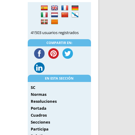
DE INICIO
PREMIO NYR
VORITOS
CONVENCIONES ANUALES
A IRPF
NUEVA ETAPA
AS
POLÍTICA DE PRIVACIDAD
41503 usuarios registrados
IJUELAS
AVISO LEGAL
POTECA
REPORTAR INCIDENCIA
COMPARTIR EN:
PERES
LOGOTIPO
CES
ENTREVISTAS
SONRISA
ENVÍA CORREO
EN ESTA SECCIÓN
CANALES DE VÍDEO
SC
Normas
Resoluciones
Portada
Cuadros
Secciones
Participa