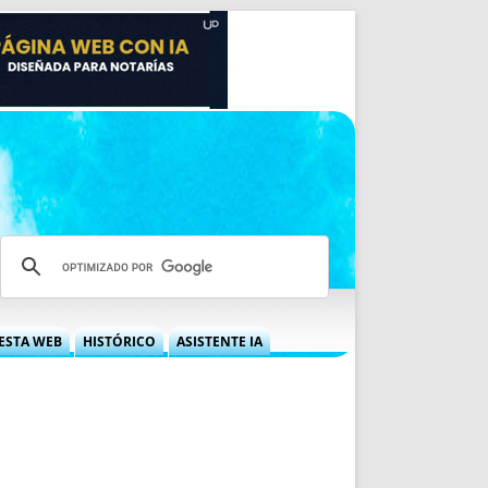
ESTA WEB
HISTÓRICO
ASISTENTE IA
A DGRN
QUÉ OFRECEMOS
 NIF
IDEARIO WEB
 LABORAL
QUIÉNES SOMOS
ÁBILES
HISTORIA