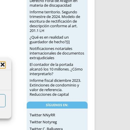
Derecho Foral de Aragón en
materia de discapacidad
Informe territorio. Segundo
trimestre de 2024. Modelo de
escritura de rectificación de
descripción conforme al art.
201.1 LH
¿Qué es en realidad un
guardador de hecho?[i]
Notificaciones notariales
internacionales de documentos
extrajudiciales
El contador de la portada
alcanzó los 10 millones. ¿Cómo
interpretarlo?
Informe fiscal diciembre 2023.
Extinciones de condominio y
valor de referencia.
Reducciones de capital
SÍGUENOS EN:
Twitter NNyRR
Twitter Notyreg
Twitter C. Ballugera