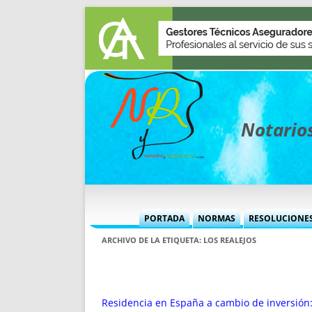
Notarios
PORTADA
NORMAS
RESOLUCIONE
MÁS USADAS (CUADRO)
INFORMES 
ARCHIVO DE LA ETIQUETA:
LOS REALEJOS
INFORMES MENSUALES
VOCES P
MÁS DESTACADAS
VOCES M
TITULARES DESDE 2002
TITULARES
Residencia en España a cambio de inversión: