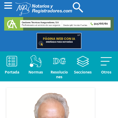
Portada
Normas
Resolucio
Secciones
Otros
nes