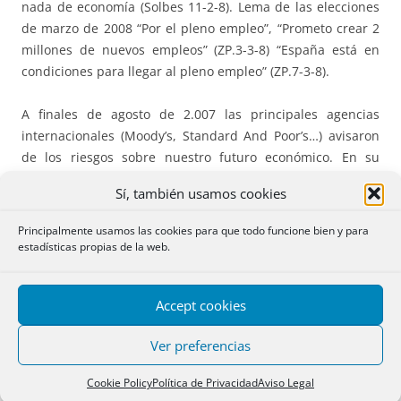
nada de economía (Solbes 11-2-8). Lema de las elecciones
de marzo de 2008 “Por el pleno empleo”, “Prometo crear 2
millones de nuevos empleos” (ZP.3-3-8) “España está en
condiciones para llegar al pleno empleo” (ZP.7-3-8).
A finales de agosto de 2.007 las principales agencias
internacionales (Moody’s, Standard And Poor’s…) avisaron
de los riesgos sobre nuestro futuro económico. En su
informe de 23-8-7, S&P señalaba ya que “España era uno
Sí, también usamos cookies
de los países en que los efectos se sentirían más
rápidamente.”
Principalmente usamos las cookies para que todo funcione bien y para
estadísticas propias de la web.
La crisis económica nuestra procede de la incompetencia
histórica de nuestros dirigentes políticos y la financiera,
Accept cookies
básicamente, de la extensión de su control político sobre
las Cajas.
Ver preferencias
La crisis bancaria se centró preferentemente en las Cajas
Cookie Policy
Política de Privacidad
Aviso Legal
que de 45 quedaron reducidas a una cuarta parte.