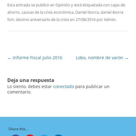
Esta entrada se publicó en
Opinión
y está etiquetada con
cajas de
ahorro
,
causas de la crisis económica
,
Daniel Iborra
,
daniel iborra
fort
,
decimo aniversario de la crisis
en
27/08/2016
por
Admin
.
Navegación
←
Informe Fiscal Julio 2016
Lobo, nombre de varón
→
de
entradas
Deja una respuesta
Lo siento, debes estar
conectado
para publicar un
comentario.
Share this...