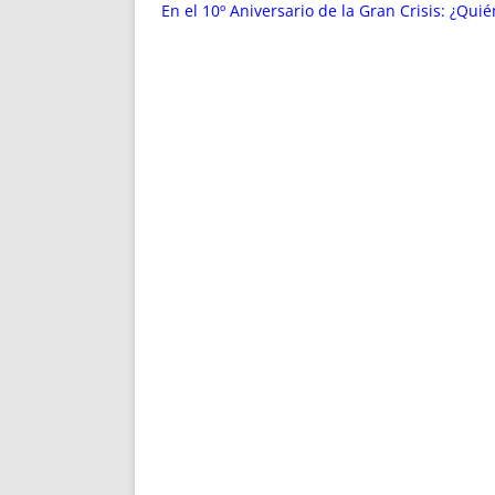
ENRIQUECIDAS
TITULARES 
En el 10º Aniversario de la Gran Crisis: ¿Quié
NO DESESPERES
CAT
A MANO
SUCESIONES 
FUTURAS NORMAS
GEORREFE
ALQUILE
TRI
LH Y C
¿SABIA
FRANCI
BÚSQUED