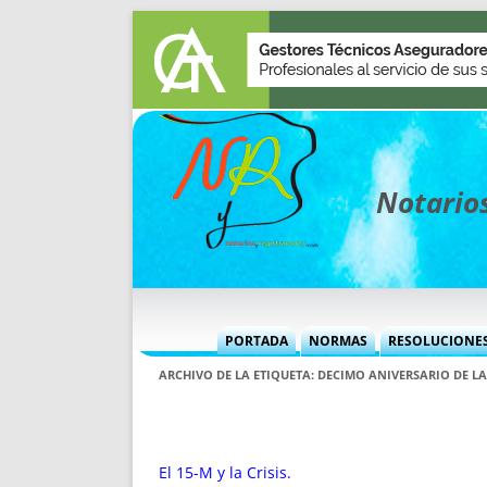
Notarios
PORTADA
NORMAS
RESOLUCIONE
MÁS USADAS (CUADRO)
INFORMES 
ARCHIVO DE LA ETIQUETA:
DECIMO ANIVERSARIO DE LA 
INFORMES MENSUALES
VOCES P
MÁS DESTACADAS
VOCES M
TITULARES DESDE 2002
TITULARES
El 15-M y la Crisis.