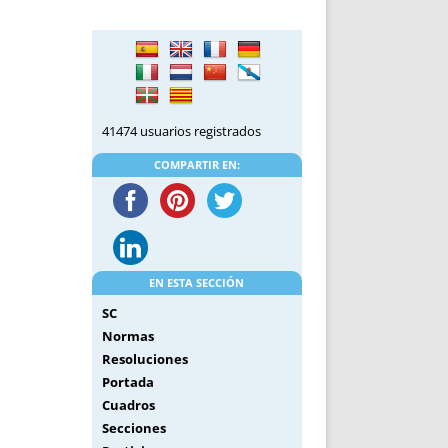
DE INICIO
PREMIO NYR
VORITOS
CONVENCIONES ANUALES
A IRPF
NUEVA ETAPA
AS
POLÍTICA DE PRIVACIDAD
IJUELAS
AVISO LEGAL
41474 usuarios registrados
POTECA
REPORTAR INCIDENCIA
PERES
LOGOTIPO
COMPARTIR EN:
CES
ENTREVISTAS
SONRISA
ENVÍA CORREO
CANALES DE VÍDEO
EN ESTA SECCIÓN
SC
Normas
Resoluciones
Portada
Cuadros
Secciones