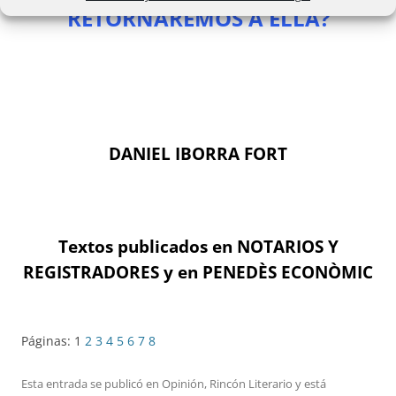
RETORNAREMOS A ELLA?
DANIEL IBORRA FORT
Textos publicados en NOTARIOS Y
REGISTRADORES y en PENEDÈS ECONÒMIC
Páginas:
1
2
3
4
5
6
7
8
Esta entrada se publicó en
Opinión
,
Rincón Literario
y está