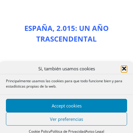
ESPAÑA, 2.015: UN AÑO
TRASCENDENTAL
Sí, también usamos cookies
Principalmente usamos las cookies para que todo funcione bien y para
estadísticas propias de la web.
Accept cookies
¿CONTINUAREMOS SALIENDO DE
Ver preferencias
LA GRAN CRISIS O
Cookie Policy
Política de Privacidad
Aviso Legal