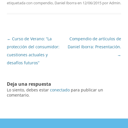
etiquetada con
compendio
,
Daniel Iborra
en
12/06/2015
por
Admin
.
Navegación
←
Curso de Verano: “La
Compendio de artículos de
de
protección del consumidor:
Daniel Iborra: Presentación.
entradas
cuestiones actuales y
→
desafíos futuros”
Deja una respuesta
Lo siento, debes estar
conectado
para publicar un
comentario.