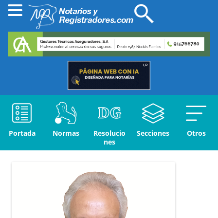
Portada
Normas
Resolucio
Secciones
Otros
nes