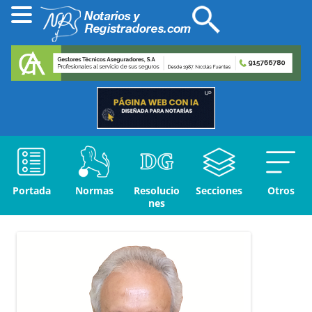
Portada
Normas
Resolucio
Secciones
Otros
nes