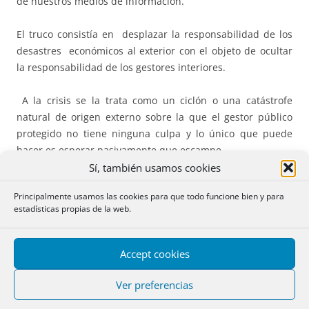
de nuestros medios de información.
El truco consistía en desplazar la responsabilidad de los
desastres económicos al exterior con el objeto de ocultar
la responsabilidad de los gestores interiores.
A la crisis se la trata como un ciclón o una catástrofe
natural de origen externo sobre la que el gestor público
protegido no tiene ninguna culpa y lo único que puede
hacer es esperar pasivamente que escampe.
Sí, también usamos cookies
La excusa exterior impide que el proceso de ajuste interior
Principalmente usamos las cookies para que todo funcione bien y para
se realice con diligencia, ya que, al centrar la
estadísticas propias de la web.
responsabilidad en causas ajenas, imposibilita que se
corrijan las interiores que están provocando el deterioro
general.
Accept cookies
Y como el marco general en que se desenvuelve el sector
Ver preferencias
productivo no mejora, tampoco lo hace la competitividad