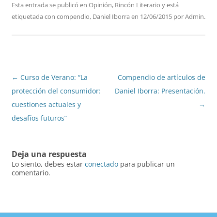
Esta entrada se publicó en
Opinión
,
Rincón Literario
y está
etiquetada con
compendio
,
Daniel Iborra
en
12/06/2015
por
Admin
.
Navegación
←
Curso de Verano: “La
Compendio de artículos de
de
protección del consumidor:
Daniel Iborra: Presentación.
entradas
cuestiones actuales y
→
desafíos futuros”
Deja una respuesta
Lo siento, debes estar
conectado
para publicar un
comentario.