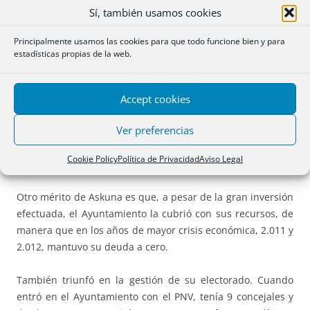
DESPILFARRADOR
.
Sí, también usamos cookies
Principalmente usamos las cookies para que todo funcione bien y para
Cuando a Iñaki Azkuna le galardonaron con el Premio
estadísticas propias de la web.
World Mayor al mejor alcalde del mundo en 2012, Tann
vom Hove miembro Principal de la Fundación City Mayors
dijo que la transformación de Bilbao de una ciudad
Accept cookies
industrial en declive en un centro internacional para el
Ver preferencias
turismo y las artes se debía a la apertura del Museo
Guggenheim en 1997 y a la elección de Askuna como
Cookie Policy
Política de Privacidad
Aviso Legal
alcalde 2 años más tarde.
Otro mérito de Askuna es que, a pesar de la gran inversión
efectuada, el Ayuntamiento la cubrió con sus recursos, de
manera que en los años de mayor crisis económica, 2.011 y
2.012, mantuvo su deuda a cero.
También triunfó en la gestión de su electorado. Cuando
entró en el Ayuntamiento con el PNV, tenía 9 concejales y