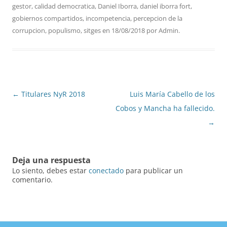
gestor
,
calidad democratica
,
Daniel Iborra
,
daniel iborra fort
,
gobiernos compartidos
,
incompetencia
,
percepcion de la
corrupcion
,
populismo
,
sitges
en
18/08/2018
por
Admin
.
Navegación
←
Titulares NyR 2018
Luis María Cabello de los
de
Cobos y Mancha ha fallecido.
entradas
→
Deja una respuesta
Lo siento, debes estar
conectado
para publicar un
comentario.