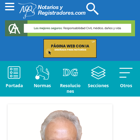
Portada
Normas
Resolucio
Secciones
Otros
nes