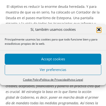
El objetivo es reducir la enorme deuda heredada. Y para
muestra de que va en serio, ha colocado un Contador de la
Deuda en el paseo marítimo de Estepona. Una pantalla
gigante a la vista de todos los transeúntes que informa y
Sí, también usamos cookies
actualiza los euros que quedan por pagar y los días.
Principalmente usamos las cookies para que todo funcione bien y para
«El Ayuntamiento estaba con 300 millones de euros de deuda y
estadísticas propias de la web.
en estos momentos está en 120 millones. Se ha recortado ya en
180 millones y en este mandato estoy obsesionado con dejar la
deuda a cero. El día que ya no necesitemos de recursos
Accept cookies
públicos para pagarla, ese día bajaremos todos los impuestos
municipales en un 50% al final de este mandato»
.
Ver preferencias
Cookie Policy
Política de Privacidad
Aviso Legal
«Cumplir el programa electoral, tener unas propuestas
creíbles, aceptables, financiables y ponerlo en práctica creo que
es crucial. Mi estrategia la baso en lo que llamo la acción
global de Gobierno, es decir, poner en marcha desde el primer
día de mandato todas las medidas programadas. Así tienes la