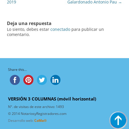
entradas
2019
Galardonado Antonio Pau
→
Deja una respuesta
Lo siento, debes estar
conectado
para publicar un
comentario.
Share this...
VERSIÓN 3 COLUMNAS (móvil horizontal)
N°. de visitas de este archivo:
1493
© 2014 NotariosyRegistradores.com
Desarrollo web:
CoMa®