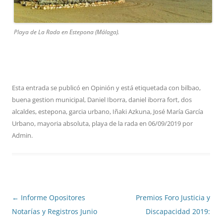
Playa de La Rada en Estepona (Málaga).
Esta entrada se publicó en
Opinión
y está etiquetada con
bilbao
,
buena gestion municipal
,
Daniel Iborra
,
daniel iborra fort
,
dos
alcaldes
,
estepona
,
garcia urbano
,
Iñaki Azkuna
,
José María García
Urbano
,
mayoria absoluta
,
playa de la rada
en
06/09/2019
por
Admin
.
Navegación
←
Informe Opositores
Premios Foro Justicia y
de
Notarías y Registros Junio
Discapacidad 2019: