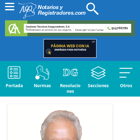
Portada
Normas
Resolucio
Secciones
Otros
nes