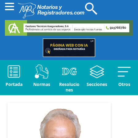
Portada
Normas
Resolucio
Secciones
Otros
nes