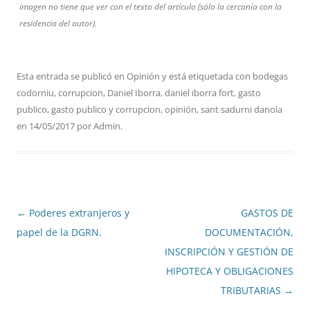
imagen no tiene que ver con el texto del artículo (sólo la cercanía con la
residencia del autor).
Esta entrada se publicó en
Opinión
y está etiquetada con
bodegas
codorniu
,
corrupcion
,
Daniel Iborra
,
daniel iborra fort
,
gasto
publico
,
gasto publico y corrupcion
,
opinión
,
sant sadurni danoia
en
14/05/2017
por
Admin
.
Navegación
←
Poderes extranjeros y
GASTOS DE
de
papel de la DGRN.
DOCUMENTACIÓN,
entradas
INSCRIPCIÓN Y GESTIÓN DE
HIPOTECA Y OBLIGACIONES
TRIBUTARIAS
→