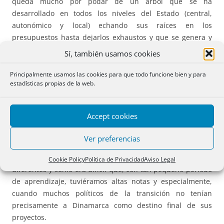
queda mucho por podar de un árbol que se ha
desarrollado en todos los niveles del Estado (central,
autonómico y local) echando sus raíces en los
presupuestos hasta dejarlos exhaustos y que se genera y
crece en sociedades que permiten que se apropie, una
Sí, también usamos cookies
clase política y para sus intereses, del dinero de todos,
haciendo inútil el esfuerzo de solidaridad colectiva que
Principalmente usamos las cookies para que todo funcione bien y para
estadísticas propias de la web.
supone el pago de impuestos presentes y futuros.”.
En un artículo publicado unos meses mas tarde, el 18 de
Accept cookies
marzo de 1.994, en base a las reflexiones de Octavio Paz
sobre los sistemas políticos del tercer mundo, en el
Ver preferencias
periódico económico Expansión intentaba explicar el
porqué las democracias tienen grados de calidad
Cookie Policy
Política de Privacidad
Aviso Legal
diferentes y cómo era difícil que, con tan pequeño período
de aprendizaje, tuviéramos altas notas y especialmente,
cuando muchos políticos de la transición no tenían
precisamente a Dinamarca como destino final de sus
proyectos.