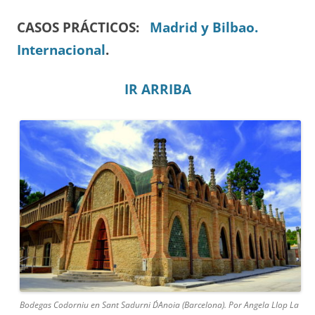
CASOS PRÁCTICOS:
Madrid y Bilbao.
Internacional
.
IR ARRIBA
Bodegas Codorniu en Sant Sadurni D´Anoia (Barcelona). Por Angela Llop La