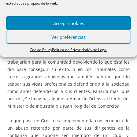
intereses.
estadísticas propias de la web.
Cuando un político deja de tener la llave del dinero, deja
Accept cookies
de tener poder, ya no es un VIP, es un servidor público y
eso, de verdad, no se lleva nada en países no
Ver preferencias
anglosajones. Por ese camino acabaríamos viendo al frente
de los partidos y en el rectorado de las Universidades a
Cookie Policy
Política de Privacidad
Aviso Legal
empresarios triunfadores que, al final de su carrera
trabajarían para la comunidad devolviendo lo que ésta les
dio para conseguir su éxito, o en los Tribunales como
jueces a grandes abogados que también habrían querido
acabar sus vidas profesionales defendiendo a la sociedad
como antes defendieron a sus clientes. Faltaría más ¡qué
horror! ¿Se imagina alguien a Amancio Ortega al frente del
Ministerio de Industria o a Juan Roig del de Comercio?
Lo que pasa en Grecia es simplemente la consecuencia de
un abuso reiterado por parte de sus dirigentes de la
confianza que supone ser miembro de un club, y,