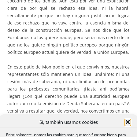
cocodrilo de los demás. Aún está por ver una explicación
clara de por qué se rechazó esa idea, ni la habrá,
sencillamente porque no hay ninguna justificación lógica
de ese rechazo que no vaya contra la esencia misma del
deseo de la construcción europea. Se nos dice que los
Eurobonos no los quiere nadie, pero sería más cierto decir
que no los quiere ningún político europeo porque ningún
político europeo actual quiere de verdad la Unión Europea.
En este patio de Monipodio en el que convivimos, nuestros
representantes sólo mantienen un ideal unánime: ni una
cesión más de soberanía, ni una limitación de prebendas
para los prebostes comunitarios, ¡Hasta ahí podíamos
llegar! ¿Con qué derecho puede una autoridad europea
autorizar o no la emisión de Deuda Soberana en un país? A
ver si va a resultar que, de verdad, nos convertimos en una
Unión Europea y por tanto tenemos que liquidar unos
Sí, también usamos cookies
cuantos millones de políticos cada uno de los cuales
dejaría de ser centro de atención de una corriente de
Principalmente usamos las cookies para que todo funcione bien y para