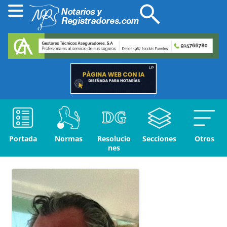
Portada
Normas
Resolucio
Secciones
Otros
nes