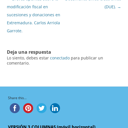
de
modificación fiscal en
(DUE).
→
entradas
sucesiones y donaciones en
Extremadura. Carlos Arriola
Garrote.
Deja una respuesta
Lo siento, debes estar
conectado
para publicar un
comentario.
Share this...
VERSIÓN 3 COLUMNAS (móvil horizontal)