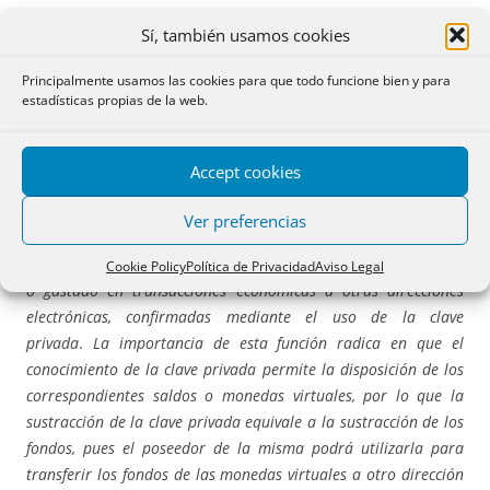
Lo dicho para la tenencia sirve, igualmente para las
Sí, también usamos cookies
nociones de almacenamiento y transmisión de las
monedas, pues lo mismos son los mecanismos que las
Principalmente usamos las cookies para que todo funcione bien y para
estadísticas propias de la web.
promueven. Y esto porque, al final,
la principal función de
los monederos electrónicos en el archivo o custodia de la
clave privada.
Accept cookies
Así, dentro de los monederos, las
monedas virtuales
no
Ver preferencias
son más que
saldos
que existen en una determinada dirección
electrónica asociada a una clave pública, que no se han usado
Cookie Policy
Política de Privacidad
Aviso Legal
o gastado en transacciones económicas a otras direcciones
electrónicas, confirmadas mediante el uso de la clave
privada
.
La importancia de esta función radica en que el
conocimiento de la clave privada permite la disposición de los
correspondientes saldos o monedas virtuales, por lo que la
sustracción de la clave privada equivale a la sustracción de los
fondos, pues el poseedor de la misma podrá utilizarla para
transferir los fondos de las monedas virtuales a otro dirección