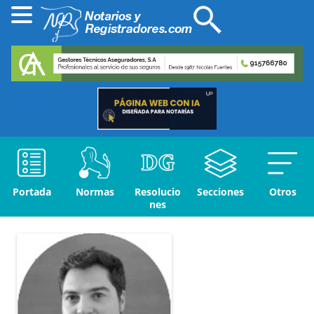
Portada
Normas
Resolucio
Secciones
Otros
nes