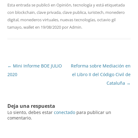
Esta entrada se publicó en
Opinión
,
tecnología
y está etiquetada
con
blockchain
,
clave privada
,
clave publica
,
iuristech
,
monedero
digital
,
monederos virtuales
,
nuevas tecnologías
,
octavio gil
tamayo
,
wallet
en
19/08/2020
por
Admin
.
Navegación
←
Mini Informe BOE JULIO
Reforma sobre Mediación en
de
2020
el Libro II del Código Civil de
entradas
Cataluña
→
Deja una respuesta
Lo siento, debes estar
conectado
para publicar un
comentario.