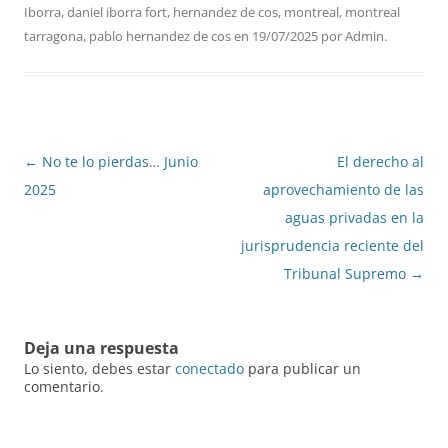
Iborra
,
daniel iborra fort
,
hernandez de cos
,
montreal
,
montreal
tarragona
,
pablo hernandez de cos
en
19/07/2025
por
Admin
.
Navegación
←
No te lo pierdas… Junio
El derecho al
de
2025
aprovechamiento de las
entradas
aguas privadas en la
jurisprudencia reciente del
Tribunal Supremo
→
Deja una respuesta
Lo siento, debes estar
conectado
para publicar un
comentario.