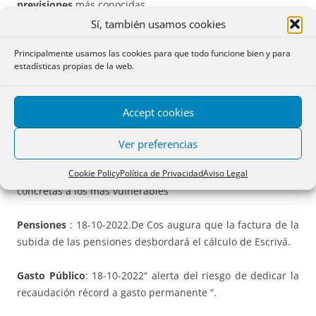
previsiones
más conocidas.
Sí, también usamos cookies
Fondos europeos
: 2021. “ Hay que hacer un diseño que
Principalmente usamos las cookies para que todo funcione bien y para
pueda ser aceptado por todos los socios de la UE y , para
estadísticas propias de la web.
eso ,hay que dejar claro que el dinero europeo no van a
ser “transferencias permanentes “para financiar “
comportamientos oportunistas de los estados miembros”
Accept cookies
sino para que se haga un buen uso”
Ver preferencias
Ayudas sociales
: 2-6-2022 : recomienda abandonar los
Cookie Policy
Política de Privacidad
Aviso Legal
apoyos fiscales generalizados… lo mejor son ayudas
concretas a los más vulnerables”
Pensiones
: 18-10-2022.De Cos augura que la factura de la
subida de las pensiones desbordará el cálculo de Escrivá.
Gasto Público
: 18-10-2022“ alerta del riesgo de dedicar la
recaudación récord a gasto permanente “.