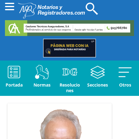
Portada
Normas
Resolucio
Secciones
Otros
nes