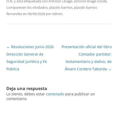
O.N.
y está etiquetada con
Antonio Linage
,
antonio linage conde
,
Comparecen los olvidados
,
placido barrios
,
placido barrios
fernandez
en
06/06/2026
por
Admin
.
Navegación
←
Resoluciones Junio 2026
Presentación oficial del libro
de
Dirección General de
Contador partidor:
entradas
Seguridad Jurídica y Fe
testamentario y dativo, de
Pública
Álvaro Cordero Taborda
→
Deja una respuesta
Lo siento, debes estar
conectado
para publicar un
comentario.