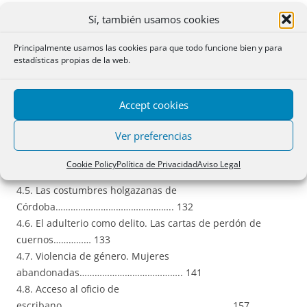
…………………….. 82
Sí, también usamos cookies
4.2. Acceso a la
educación………………………………………………………………………… 89
Principalmente usamos las cookies para que todo funcione bien y para
4.3. De la dote matrimonial. Matrimonios a trueque.
estadísticas propias de la web.
De la dote
conventual……………………………………………………………………………..
Accept cookies
94
4.4. La obligatoria virginidad. Mujeres espontaneadas.
Ver preferencias
Palabras de
casamiento………………………………………………………………………….
Cookie Policy
Política de Privacidad
Aviso Legal
118
4.5. Las costumbres holgazanas de
Córdoba……………………………………….. 132
4.6. El adulterio como delito. Las cartas de perdón de
cuernos…………… 133
4.7. Violencia de género. Mujeres
abandonadas………………………………….. 141
4.8. Acceso al oficio de
escribano…………………………………………………………. 157