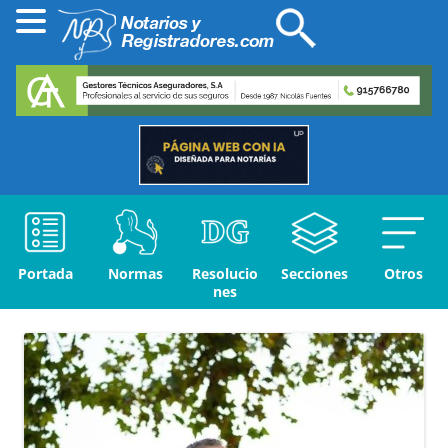
Portada
Normas
Resolucio
Secciones
Otros
nes