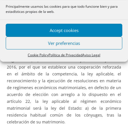
de julio de 2005 (BOE 8 de agosto).
Principalmente usamos las cookies para que todo funcione bien y para
estadísticas propias de la web.
V.
– Que ambas tienen su domicilio en ** y nacionalidad
peruana y manifiestan que establecerán su primera
Accept cookies
residencia habitual común tras la celebración del
matrimonio, en **, España, donde están residiendo.
Ver preferencias
De conformidad con el artículo los artículos 20 y 26 del
Cookie Policy
Política de Privacidad
Aviso Legal
Reglamento (UE) 2016/1103 del Consejo, de 24 de junio de
2016, por el que se establece una cooperación reforzada
en el ámbito de la competencia, la ley aplicable, el
reconocimiento y la ejecución de resoluciones en materia
de regímenes económicos matrimoniales, en defecto de un
acuerdo de elección con arreglo a lo dispuesto en el
artículo 22, la ley aplicable al régimen económico
matrimonial será la ley del Estado: a) de la primera
residencia habitual común de los cónyuges, tras la
celebración de su matrimonio.