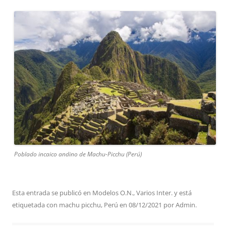
Poblado incaico andino de Machu-Picchu (Perú)
Esta entrada se publicó en
Modelos O.N.
,
Varios Inter.
y está
etiquetada con
machu picchu
,
Perú
en
08/12/2021
por
Admin
.