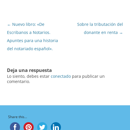
Navegación
←
Nuevo libro: «De
Sobre la tributación del
de
Escribanos a Notarios.
donante en renta
→
entradas
Apuntes para una historia
del notariado español».
Deja una respuesta
Lo siento, debes estar
conectado
para publicar un
comentario.
Share this...