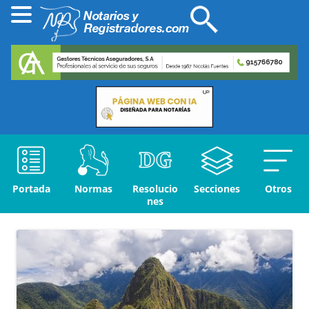
Portada
Normas
Resolucio
Secciones
Otros
nes