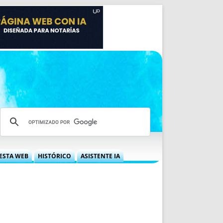
ESTA WEB
HISTÓRICO
ASISTENTE IA
A DGRN
QUÉ OFRECEMOS
 NIF
IDEARIO WEB
 LABORAL
QUIÉNES SOMOS
ÁBILES
HISTORIA