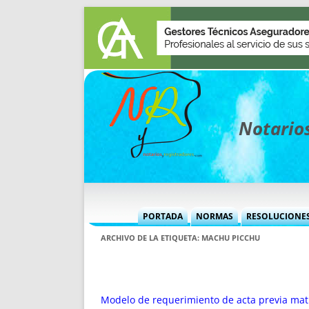
Notarios
PORTADA
NORMAS
RESOLUCIONE
MÁS USADAS (CUADRO)
INFORMES 
ARCHIVO DE LA ETIQUETA:
MACHU PICCHU
INFORMES MENSUALES
VOCES P
MÁS DESTACADAS
VOCES M
TITULARES DESDE 2002
TITULARES
Modelo de requerimiento de acta previa matr