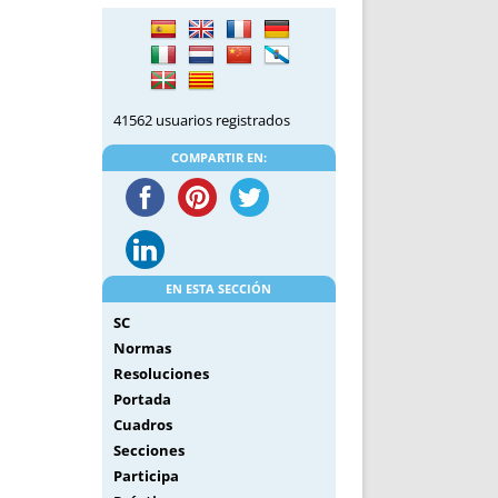
DE INICIO
PREMIO NYR
VORITOS
CONVENCIONES ANUALES
A IRPF
NUEVA ETAPA
AS
POLÍTICA DE PRIVACIDAD
41562 usuarios registrados
IJUELAS
AVISO LEGAL
POTECA
REPORTAR INCIDENCIA
COMPARTIR EN:
PERES
LOGOTIPO
CES
ENTREVISTAS
SONRISA
ENVÍA CORREO
EN ESTA SECCIÓN
CANALES DE VÍDEO
SC
Normas
Resoluciones
Portada
Cuadros
Secciones
Participa