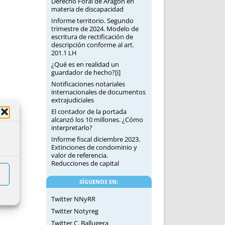
Derecho Foral de Aragón en
materia de discapacidad
Informe territorio. Segundo
trimestre de 2024. Modelo de
escritura de rectificación de
descripción conforme al art.
201.1 LH
¿Qué es en realidad un
guardador de hecho?[i]
Notificaciones notariales
internacionales de documentos
extrajudiciales
El contador de la portada
alcanzó los 10 millones. ¿Cómo
interpretarlo?
Informe fiscal diciembre 2023.
Extinciones de condominio y
valor de referencia.
Reducciones de capital
SÍGUENOS EN:
Twitter NNyRR
Twitter Notyreg
Twitter C. Ballugera