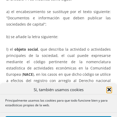
a) el encabezamiento se sustituye por el texto siguiente:
“Documentos e información que deben publicar las
sociedades de capital”;
b) se añade la letra siguiente:
l) el
objeto social
, que describa la actividad o actividades
principales de la sociedad, el cual puede expresarse
mediante el código pertinente de la nomenclatura
estadística de actividades económicas en la Comunidad
Europea (
NACE
), en los casos en que dicho código se utilice
a efectos del registro con arreglo al Derecho nacional
aplicable y el objeto conste en el registro nacional. Es
Sí, también usamos cookies
nuestro CNAE
Principalmente usamos las cookies para que todo funcione bien y para
estadísticas propias de la web.
Sociedades personalistas