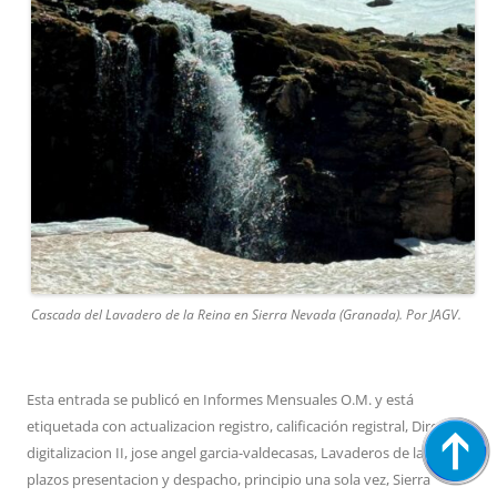
Cascada del Lavadero de la Reina en Sierra Nevada (Granada). Por JAGV.
Esta entrada se publicó en
Informes Mensuales O.M.
y está
etiquetada con
actualizacion registro
,
calificación registral
,
Directiva
digitalizacion II
,
jose angel garcia-valdecasas
,
Lavaderos de la Reina
,
plazos presentacion y despacho
,
principio una sola vez
,
Sierra