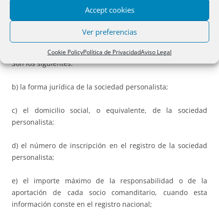
— Se inserta un nuevo artículo:
Accept cookies
Artículo 14 bis relativo a los
documentos e información
Ver preferencias
que deben publicar las sociedades personalistas
Cookie Policy
Política de Privacidad
Aviso Legal
Son los siguientes:
b) la forma jurídica de la sociedad personalista;
c) el domicilio social, o equivalente, de la sociedad
personalista;
d) el número de inscripción en el registro de la sociedad
personalista;
e) el importe máximo de la responsabilidad o de la
aportación de cada socio comanditario, cuando esta
información conste en el registro nacional;