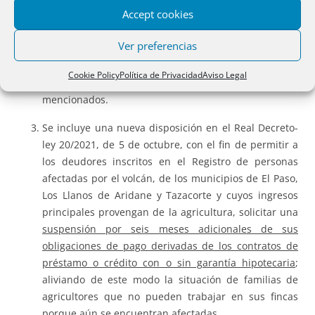
Accept cookies
Seguridad Social para los trabajadores autónomos y
la exención en el pago de cuotas a la Seguridad Social
Ver preferencias
y conceptos de recaudación conjunta, de superior
cuantía que la aplicable con carácter general, en los
Cookie Policy
Política de Privacidad
Aviso Legal
expedientes de regulación temporal de empleo
mencionados.
Se incluye una nueva disposición en el Real Decreto-
ley 20/2021, de 5 de octubre, con el fin de permitir a
los deudores inscritos en el Registro de personas
afectadas por el volcán, de los municipios de El Paso,
Los Llanos de Aridane y Tazacorte y cuyos ingresos
principales provengan de la agricultura, solicitar una
suspensión por seis meses adicionales de sus
obligaciones de pago derivadas de los contratos de
préstamo o crédito con o sin garantía hipotecaria
;
aliviando de este modo la situación de familias de
agricultores que no pueden trabajar en sus fincas
porque aún se encuentran afectadas.