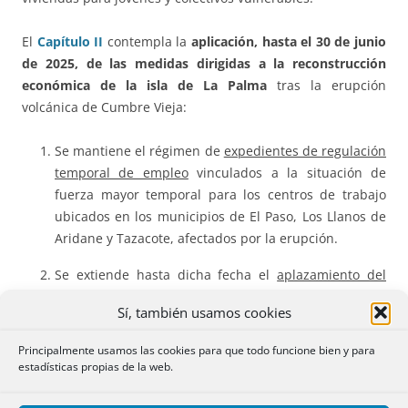
El
Capítulo II
contempla la
aplicación, hasta el 30 de junio
de 2025, de las medidas dirigidas a la reconstrucción
económica de la isla de La Palma
tras la erupción
volcánica de Cumbre Vieja:
Se mantiene el régimen de
expedientes de regulación
temporal de empleo
vinculados a la situación de
fuerza mayor temporal para los centros de trabajo
ubicados en los municipios de El Paso, Los Llanos de
Aridane y Tazacote, afectados por la erupción.
Se extiende hasta dicha fecha el
aplazamiento del
pago de cuotas de la Seguridad Social
de empresas y
Sí, también usamos cookies
autónomos afectados en su actividad por la erupción
volcánica, la prestación de cese de actividad para los
Principalmente usamos las cookies para que todo funcione bien y para
trabajadores autónomos que se han visto obligados a
estadísticas propias de la web.
cesar en la actividad como consecuencia directa de la
erupción volcánica; y las medidas extraordinarias de