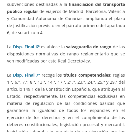
subvenciones destinadas a la
financiación del transporte
público regular
de viajeros de Madrid, Barcelona, Valencia
y Comunidad Autónoma de Canarias, ampliando el plazo
de justificación previsto en el párrafo primero del apartado
6, de su artículo 4.
La
Disp. Final 6ª
establece la
salvaguardia de rango
de las
disposiciones normativas de rango reglamentario que se
ven modificadas por este Real Decreto-ley.
La
Disp. Final 7ª
recoge los
títulos competenciales
: reglas
1.ª, 6.ª, 7.ª, 8.ª, 13.ª, 14.ª, 17.ª, 21.ª, 23.ª, 24.ª, 25.ª y 29.ª del
artículo 149.1 de la Constitución Española, que atribuyen al
Estado, respectivamente, las competencias exclusivas en
materia de regulación de las condiciones básicas que
garanticen la igualdad de todos los españoles en el
ejercicio de los derechos y en el cumplimiento de los
deberes constitucionales; legislación procesal y mercantil;
legislación laboral, sin perjuicio de su ejecución por los