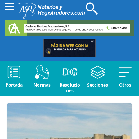
Portada
Normas
Resolucio
Secciones
Otros
nes